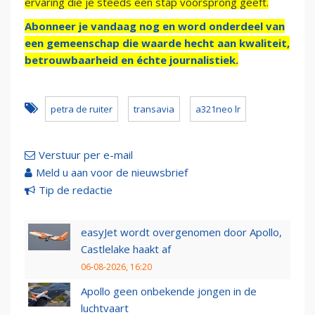
ervaring die je steeds een stap voorsprong geeft.
Abonneer je vandaag nog en word onderdeel van
een gemeenschap die waarde hecht aan kwaliteit,
betrouwbaarheid en échte journalistiek.
petra de ruiter
transavia
a321neo lr
Verstuur per e-mail
Meld u aan voor de nieuwsbrief
Tip de redactie
easyJet wordt overgenomen door Apollo,
Castlelake haakt af
06-08-2026, 16:20
Apollo geen onbekende jongen in de
luchtvaart