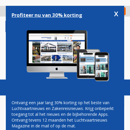
Overslaan
en
x
Digitaal Magazine
Registreer
Check in
naar
Profiteer nu van 30% korting
de
inhoud
gaan
Magazine
Podcasts
Vacatures
Toggl
naviga
Ontvang een jaar lang 30% korting op het beste van
Luchtvaartnieuws en Zakenreisnieuws. Krijg onbeperkt
toegang tot al het nieuws en de bijbehorende Apps.
TRANSAVIA HEEFT GEEN
Ontvang tevens 12 maanden het Luchtvaartnieuws
BEHOEFTE AAN LONG RANGE-
Magazine in de mail of op de mat.