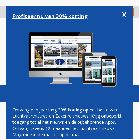
Overslaan
en
x
Digitaal Magazine
Registreer
Check in
naar
Profiteer nu van 30% korting
de
inhoud
gaan
Magazine
Podcasts
Vacatures
Toggl
naviga
Ontvang een jaar lang 30% korting op het beste van
Luchtvaartnieuws en Zakenreisnieuws. Krijg onbeperkt
toegang tot al het nieuws en de bijbehorende Apps.
TRANSAVIA ONTHULT
Ontvang tevens 12 maanden het Luchtvaartnieuws
BOEING 737 IN SPECIALE
Magazine in de mail of op de mat.