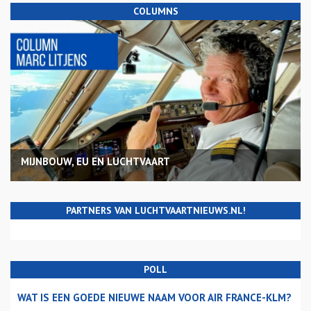
COLUMNS
MIJNBOUW, EU EN LUCHTVAART
PARTNERS VAN LUCHTVAARTNIEUWS.NL!
POLL
WAT IS EEN GOEDE NIEUWE NAAM VOOR AIR FRANCE-KLM?