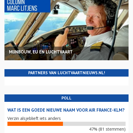
MIJNBOUW, EU EN LUCHTVAART
PARTNERS VAN LUCHTVAARTNIEUWS.NL!
POLL
WAT IS EEN GOEDE NIEUWE NAAM VOOR AIR FRANCE-KLM?
Verzin alsjeblieft iets anders
47% (81 stemmen)