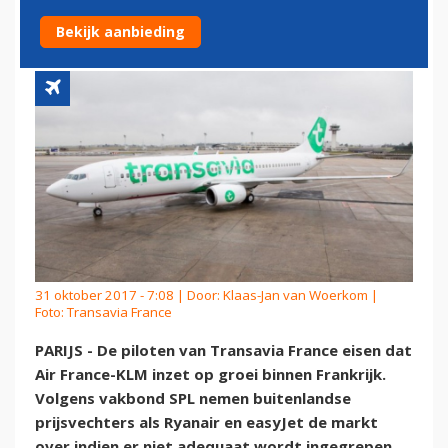
TEGEN PRIJSVECHTERS
Bekijk aanbieding
31 oktober 2017 - 7:08 | Door:
Klaas-Jan van Woerkom
|
Foto: Transavia France
PARIJS - De piloten van Transavia France eisen dat
Air France-KLM inzet op groei binnen Frankrijk.
Volgens vakbond SPL nemen buitenlandse
prijsvechters als Ryanair en easyJet de markt
over indien er niet adequaat wordt ingegrepen.