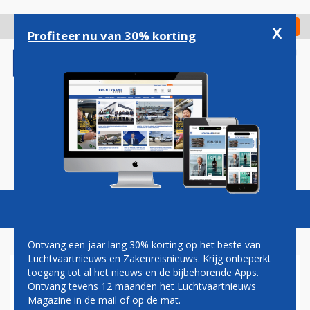
Overslaan
en
x
Digitaal Magazine
Registreer
Check in
naar
Profiteer nu van 30% korting
de
inhoud
gaan
Magazine
Podcasts
Vacatures
Toggl
naviga
Ontvang een jaar lang 30% korting op het beste van
Luchtvaartnieuws en Zakenreisnieuws. Krijg onbeperkt
toegang tot al het nieuws en de bijbehorende Apps.
TRANSAVIA-PILOTEN EISEN
Ontvang tevens 12 maanden het Luchtvaartnieuws
INGRIJPEN AIR FRANCE-KLM
Magazine in de mail of op de mat.