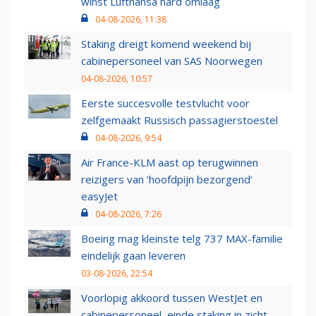
winst Lufthansa hard omlaag
04-08-2026, 11:38
Staking dreigt komend weekend bij
cabinepersoneel van SAS Noorwegen
04-08-2026, 10:57
Eerste succesvolle testvlucht voor
zelfgemaakt Russisch passagierstoestel
04-08-2026, 9:54
Air France-KLM aast op terugwinnen
reizigers van ‘hoofdpijn bezorgend’
easyJet
04-08-2026, 7:26
Boeing mag kleinste telg 737 MAX-familie
eindelijk gaan leveren
03-08-2026, 22:54
Voorlopig akkoord tussen WestJet en
cabinepersoneel, einde staking in zicht