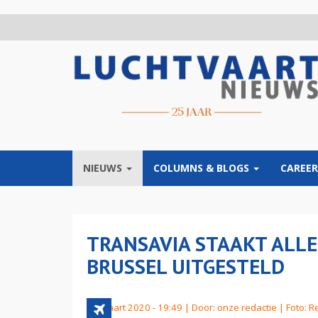
Overslaan
en
naar
de
inhoud
gaan
NIEUWS
COLUMNS & BLOGS
CAREER
TRANSAVIA STAAKT ALLE
BRUSSEL UITGESTELD
18 maart 2020 - 19:49 | Door:
onze redactie
| Foto: R