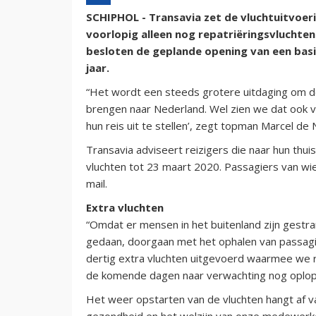
SCHIPHOL - Transavia zet de vluchtuitvoeri
voorlopig alleen nog repatriëringsvluchte
besloten de geplande opening van een basis
jaar.
“Het wordt een steeds grotere uitdaging om de 
brengen naar Nederland. Wel zien we dat ook
hun reis uit te stellen’, zegt topman Marcel de 
Transavia adviseert reizigers die naar hun thui
vluchten tot 23 maart 2020. Passagiers van wi
mail.
Extra vluchten
“Omdat er mensen in het buitenland zijn gestr
gedaan, doorgaan met het ophalen van passagie
dertig extra vluchten uitgevoerd waarmee we r
de komende dagen naar verwachting nog oplope
Het weer opstarten van de vluchten hangt af v
gezondheid en het welzijn van onze medewerker