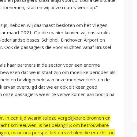
t toenemen, starten wij onze routes weer op.”
zijn, hebben wij daarnaast besloten om het vliegen
aar maart 2021. Op die manier kunnen wij ons straks
Nederlandse bases: Schiphol, Eindhoven Airport en
. Ook de passagiers die voor vluchten vanaf Brussel
 als haar partners in de sector voor een enorme
 bewezen dat we in staat zijn om moeilijke periodes als
enheid en bevlogenheid van onze medewerkers en de
ik ervan overtuigd dat we er ook dit keer goed
 om onze passagiers weer te verwelkomen aan boord na
r. In een tijd waarin talloze vergelijkbare bronnen en
acht schreeuwen, is het belangrijk om betrouwbare
ngen, maar ook perspectief en verhalen die er echt toe