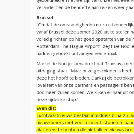
verandert en de behoefte aan reizen weer gaa
Brussel
“Omdat de omstandigheden nu zo uitzonderlijk 
vanaf Brussel deze zomer 2020 uit te stellen n
volledig richten op het goed opstarten van de 
Rotterdam The Hague Airport”, zegt De Nooijer
hadden geboekt ontvangen een e-mail.
Marcel de Nooijer benadrukt dat Transavia net
uitdaging staat. “Maar onze geschiedenis heeft
deze het hoofd te bieden. Dankzij de betrokk
loyaliteit van onze partners en passagiers ben 
doorheen zullen komen. We kijken er naar uit
deze tijdelijke stop.”
Even dit:
Luchtvaartnieuws bestaat inmiddels bijna 25 jaa
nieuwkomers met veel minder historie om aand
platforms te hebben die niet alleen nieuws bre