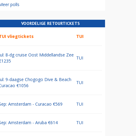
Meer polls
VOORDELIGE RETOURTICKETS
TUI vliegtickets
TUI
Jul: 8-dg cruise Oost Middellandse Zee
TUI
€1235
Jul: 9-daagse Chogogo Dive & Beach
TUI
Curacao €1056
Sep: Amsterdam - Curacao €569
TUI
Sep: Amsterdam - Aruba €614
TUI