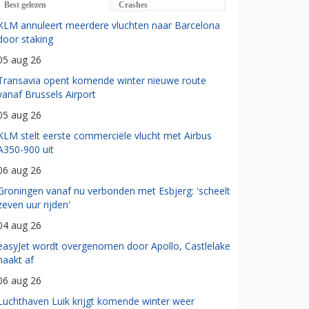
Best gelezen
Crashes
KLM annuleert meerdere vluchten naar Barcelona
door staking
05 aug 26
Transavia opent komende winter nieuwe route
vanaf Brussels Airport
05 aug 26
KLM stelt eerste commerciële vlucht met Airbus
A350-900 uit
06 aug 26
Groningen vanaf nu verbonden met Esbjerg: 'scheelt
zeven uur rijden'
04 aug 26
easyJet wordt overgenomen door Apollo, Castlelake
haakt af
06 aug 26
Luchthaven Luik krijgt komende winter weer