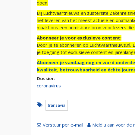
doen.
Bij Luchtvaartnieuws en zustersite Zakenreisn
het leveren van het meest actuele en onafhankel
maakt ons een onmisbare bron voor lezers die g
Abonneer je voor exclusieve content:
Door je te abonneren op Luchtvaartnieuws.nl, 
je toegang tot exclusieve content en jarenlang
Abonneer je vandaag nog en word onderde
kwaliteit, betrouwbaarheid en échte journa
Dossier:
coronavirus
transavia
Verstuur per e-mail
Meld u aan voor de 