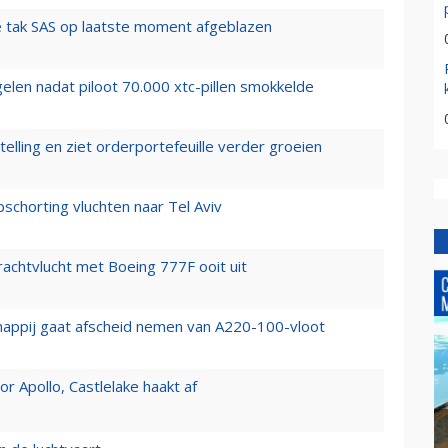
 tak SAS op laatste moment afgeblazen
elen nadat piloot 70.000 xtc-pillen smokkelde
elling en ziet orderportefeuille verder groeien
chorting vluchten naar Tel Aviv
vrachtvlucht met Boeing 777F ooit uit
happij gaat afscheid nemen van A220-100-vloot
 Apollo, Castlelake haakt af