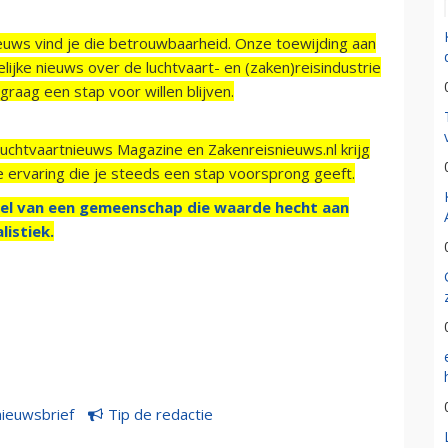
ieuws vind je die betrouwbaarheid. Onze toewijding aan
ijke nieuws over de luchtvaart- en (zaken)reisindustrie
raag een stap voor willen blijven.
Luchtvaartnieuws Magazine en Zakenreisnieuws.nl krijg
e ervaring die je steeds een stap voorsprong geeft.
el van een gemeenschap die waarde hecht aan
listiek.
nieuwsbrief
Tip de redactie