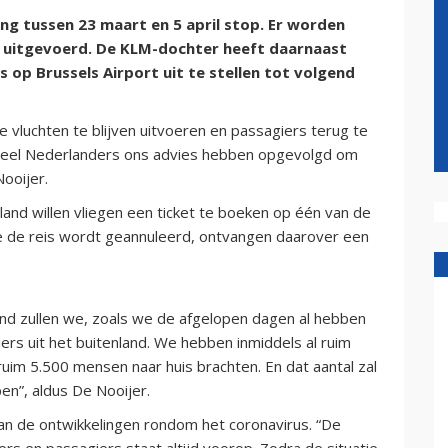
ng tussen 23 maart en 5 april stop. Er worden
n uitgevoerd. De KLM-dochter heeft daarnaast
 op Brussels Airport uit te stellen tot volgend
vluchten te blijven uitvoeren en passagiers terug te
 veel Nederlanders ons advies hebben opgevolgd om
Nooijer.
sland willen vliegen een ticket te boeken op één van de
e de reis wordt geannuleerd, ontvangen daarover een
and zullen we, zoals we de afgelopen dagen al hebben
rs uit het buitenland. We hebben inmiddels al ruim
uim 5.500 mensen naar huis brachten. En dat aantal zal
n”, aldus De Nooijer.
an de ontwikkelingen rondom het coronavirus. “De
s en passagiers staat altijd voorop. Zodra de situatie