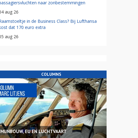
passagiersvluchten naar zonbestemmingen
04 aug 26
Raamstoeltje in de Business Class? Bij Lufthansa
kost dat 170 euro extra
05 aug 26
COLUMNS
MIJNBOUW, EU EN LUCHTVAART