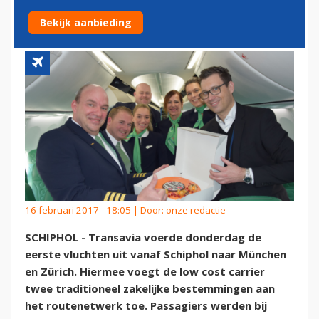
MÜNCHEN EN ZÜRICH
Bekijk aanbieding
16 februari 2017 - 18:05 | Door:
onze redactie
SCHIPHOL - Transavia voerde donderdag de
eerste vluchten uit vanaf Schiphol naar München
en Zürich. Hiermee voegt de low cost carrier
twee traditioneel zakelijke bestemmingen aan
het routenetwerk toe. Passagiers werden bij