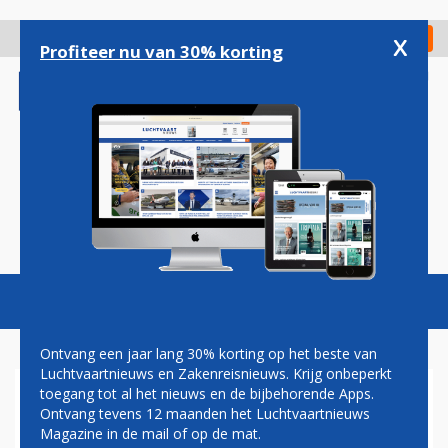
Overslaan
en
x
Digitaal Magazine
Registreer
Check in
naar
Profiteer nu van 30% korting
de
inhoud
gaan
Magazine
Podcasts
Vacatures
Toggl
naviga
Ontvang een jaar lang 30% korting op het beste van
Luchtvaartnieuws en Zakenreisnieuws. Krijg onbeperkt
toegang tot al het nieuws en de bijbehorende Apps.
TRANSAVIA VANAF SCHIPHOL
Ontvang tevens 12 maanden het Luchtvaartnieuws
VOOR HET EERST NAAR
Magazine in de mail of op de mat.