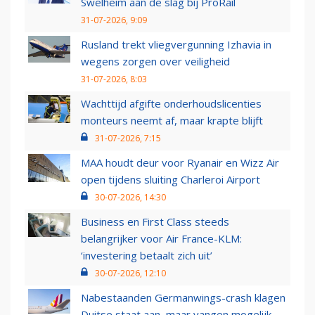
Swelheim aan de slag bij ProRail
31-07-2026, 9:09
Rusland trekt vliegvergunning Izhavia in
wegens zorgen over veiligheid
31-07-2026, 8:03
Wachttijd afgifte onderhoudslicenties
monteurs neemt af, maar krapte blijft
31-07-2026, 7:15
MAA houdt deur voor Ryanair en Wizz Air
open tijdens sluiting Charleroi Airport
30-07-2026, 14:30
Business en First Class steeds
belangrijker voor Air France-KLM:
‘investering betaalt zich uit’
30-07-2026, 12:10
Nabestaanden Germanwings-crash klagen
Duitse staat aan, maar vangen mogelijk