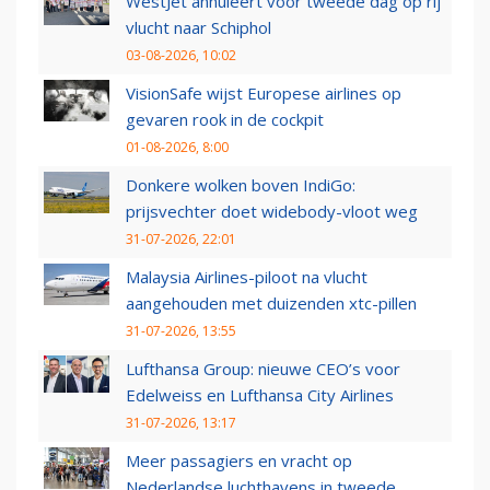
WestJet annuleert voor tweede dag op rij
vlucht naar Schiphol
03-08-2026, 10:02
VisionSafe wijst Europese airlines op
gevaren rook in de cockpit
01-08-2026, 8:00
Donkere wolken boven IndiGo:
prijsvechter doet widebody-vloot weg
31-07-2026, 22:01
Malaysia Airlines-piloot na vlucht
aangehouden met duizenden xtc-pillen
31-07-2026, 13:55
Lufthansa Group: nieuwe CEO’s voor
Edelweiss en Lufthansa City Airlines
31-07-2026, 13:17
Meer passagiers en vracht op
Nederlandse luchthavens in tweede