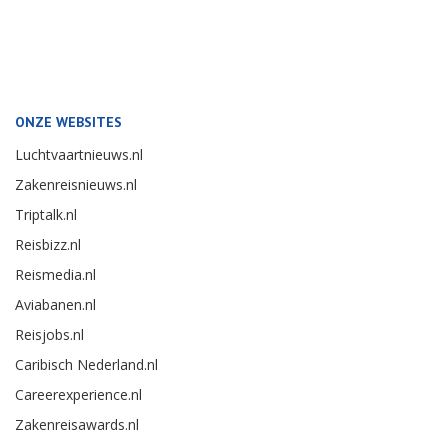
ONZE WEBSITES
Luchtvaartnieuws.nl
Zakenreisnieuws.nl
Triptalk.nl
Reisbizz.nl
Reismedia.nl
Aviabanen.nl
Reisjobs.nl
Caribisch Nederland.nl
Careerexperience.nl
Zakenreisawards.nl