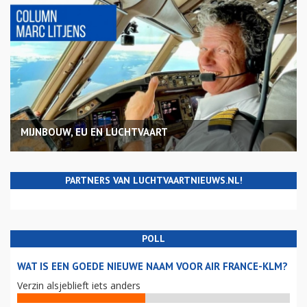
MIJNBOUW, EU EN LUCHTVAART
PARTNERS VAN LUCHTVAARTNIEUWS.NL!
POLL
WAT IS EEN GOEDE NIEUWE NAAM VOOR AIR FRANCE-KLM?
Verzin alsjeblieft iets anders