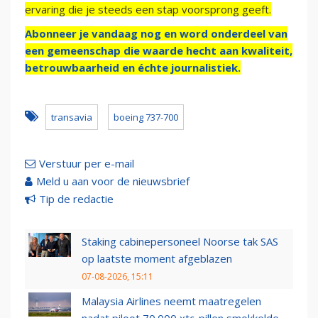
ervaring die je steeds een stap voorsprong geeft.
Abonneer je vandaag nog en word onderdeel van
een gemeenschap die waarde hecht aan kwaliteit,
betrouwbaarheid en échte journalistiek.
transavia
boeing 737-700
Verstuur per e-mail
Meld u aan voor de nieuwsbrief
Tip de redactie
Staking cabinepersoneel Noorse tak SAS
op laatste moment afgeblazen
07-08-2026, 15:11
Malaysia Airlines neemt maatregelen