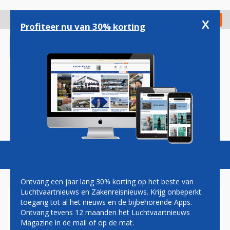
Overslaan
en
x
Digitaal Magazine
Registreer
Check in
naar
Profiteer nu van 30% korting
de
inhoud
gaan
Magazine
Podcasts
Vacatures
Toggl
naviga
Ontvang een jaar lang 30% korting op het beste van
Luchtvaartnieuws en Zakenreisnieuws. Krijg onbeperkt
toegang tot al het nieuws en de bijbehorende Apps.
TRANSAVIA ZWAAIT LAATSTE
Ontvang tevens 12 maanden het Luchtvaartnieuws
BOEING 737-700'S UIT
Magazine in de mail of op de mat.