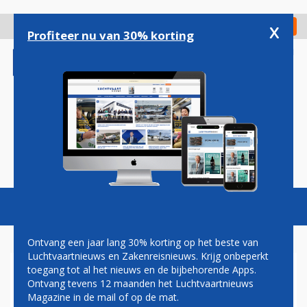
Overslaan
en
x
Digitaal Magazine
Registreer
Check in
naar
Profiteer nu van 30% korting
de
inhoud
gaan
Magazine
Podcasts
Vacatures
Toggl
naviga
Ontvang een jaar lang 30% korting op het beste van
Luchtvaartnieuws en Zakenreisnieuws. Krijg onbeperkt
toegang tot al het nieuws en de bijbehorende Apps.
TUIFLY VANAF 3 JULI VAN
Ontvang tevens 12 maanden het Luchtvaartnieuws
SCHIPHOL NAAR
Magazine in de mail of op de mat.