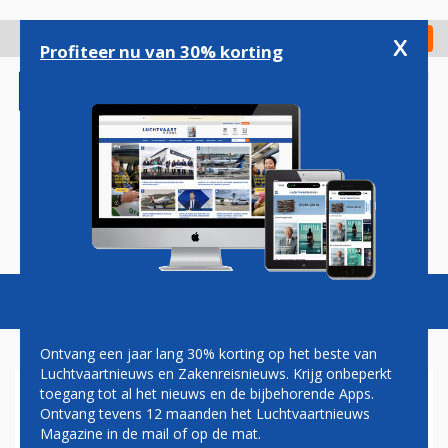
Overslaan
en
x
Digitaal Magazine
Registreer
Check in
naar
Profiteer nu van 30% korting
de
inhoud
gaan
Magazine
Podcasts
Vacatures
Toggl
naviga
Ontvang een jaar lang 30% korting op het beste van
Luchtvaartnieuws en Zakenreisnieuws. Krijg onbeperkt
toegang tot al het nieuws en de bijbehorende Apps.
UNITED AIRLINES KEERT NEW
Ontvang tevens 12 maanden het Luchtvaartnieuws
YORK JFK DE RUG TOE
Magazine in de mail of op de mat.