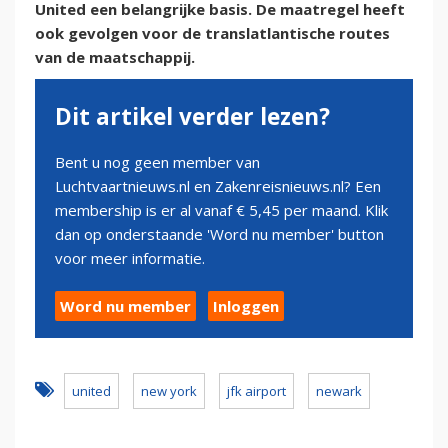
United een belangrijke basis. De maatregel heeft
ook gevolgen voor de translatlantische routes
van de maatschappij.
Dit artikel verder lezen?
Bent u nog geen member van
Luchtvaartnieuws.nl en Zakenreisnieuws.nl? Een
membership is er al vanaf € 5,45 per maand. Klik
dan op onderstaande 'Word nu member' button
voor meer informatie.
Word nu member
Inloggen
united
new york
jfk airport
newark