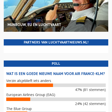
MIJNBOUW, EU EN LUCHTVAART
PARTNERS VAN LUCHTVAARTNIEUWS.NL!
POLL
WAT IS EEN GOEDE NIEUWE NAAM VOOR AIR FRANCE-KLM?
Verzin alsjeblieft iets anders
47% (81 stemmen)
European Airlines Group (EAG)
24% (42 stemmen)
The Blue Group