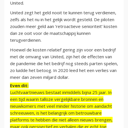
United.
United zegt het geld nooit te kunnen terug verdienen,
zelfs als het nu in het gelijk wordt gesteld. De piloten
zouden meer geld aan ‘retroactieve senioriteit’ kosten
dan ze ooit voor de maatschappij kunnen
terugverdienen.
Hoewel de kosten relatief gering zijn voor een bedrijf
met de omvang van United, zijn het de effecten van
de pandemie die het bedrijf nog steeds parten spelen,
zo luidde het betoog. In 2020 leed het een verlies van
meer dan zeven miljard dollar.
Even dit:
Luchtvaartnieuws bestaat inmiddels bijna 25 jaar. In
een tijd waarin talloze vergelijkbare bronnen en
nieuwkomers met veel minder historie om aandacht
schreeuwen, is het belangrijk om betrouwbare
platforms te hebben die niet alleen nieuws brengen,
maar ook perspectief en verhalen die er echt toe