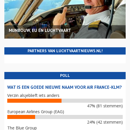
MIJNBOUW, EU EN LUCHTVAART
PARTNERS VAN LUCHTVAARTNIEUWS.NL!
POLL
WAT IS EEN GOEDE NIEUWE NAAM VOOR AIR FRANCE-KLM?
Verzin alsjeblieft iets anders
47% (81 stemmen)
European Airlines Group (EAG)
24% (42 stemmen)
The Blue Group