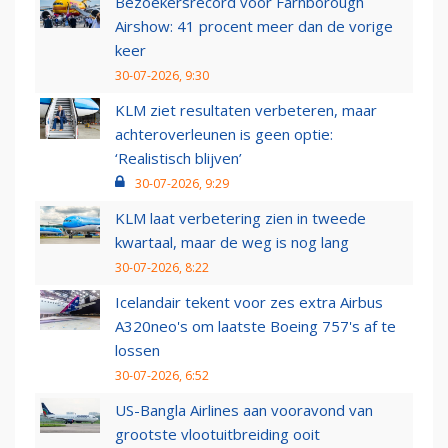
Bezoekersrecord voor Farnborough
Airshow: 41 procent meer dan de vorige
keer
30-07-2026, 9:30
KLM ziet resultaten verbeteren, maar
achteroverleunen is geen optie:
‘Realistisch blijven’
30-07-2026, 9:29
KLM laat verbetering zien in tweede
kwartaal, maar de weg is nog lang
30-07-2026, 8:22
Icelandair tekent voor zes extra Airbus
A320neo's om laatste Boeing 757's af te
lossen
30-07-2026, 6:52
US-Bangla Airlines aan vooravond van
grootste vlootuitbreiding ooit