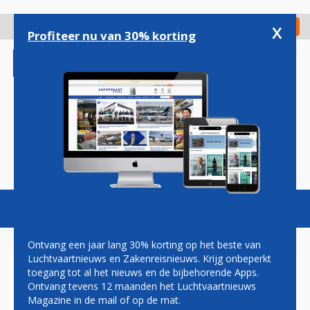
Overslaan
en
x
Digitaal Magazine
Registreer
Check in
naar
Profiteer nu van 30% korting
de
inhoud
gaan
Magazine
Podcasts
Vacatures
Toggl
naviga
Ontvang een jaar lang 30% korting op het beste van
Luchtvaartnieuws en Zakenreisnieuws. Krijg onbeperkt
toegang tot al het nieuws en de bijbehorende Apps.
UNITED AIRLINES TEGEN
Ontvang tevens 12 maanden het Luchtvaartnieuws
RECHTBANK:
Magazine in de mail of op de mat.