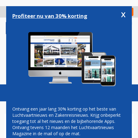
Overslaan
en
x
Digitaal Magazine
Registreer
Check in
naar
Profiteer nu van 30% korting
de
inhoud
gaan
Magazine
Podcasts
Vacatures
Toggl
naviga
Ontvang een jaar lang 30% korting op het beste van
Luchtvaartnieuws en Zakenreisnieuws. Krijg onbeperkt
toegang tot al het nieuws en de bijbehorende Apps.
UNITED EN IAM BEREIKEN
Ontvang tevens 12 maanden het Luchtvaartnieuws
VOORLOPIG AKKOORD
Magazine in de mail of op de mat.