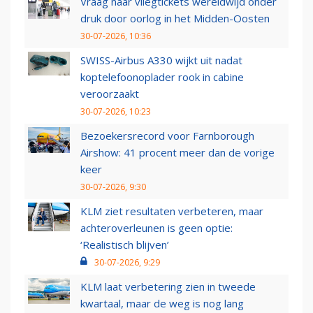
Vraag naar vliegtickets wereldwijd onder
druk door oorlog in het Midden-Oosten
30-07-2026, 10:36
SWISS-Airbus A330 wijkt uit nadat
koptelefoonoplader rook in cabine
veroorzaakt
30-07-2026, 10:23
Bezoekersrecord voor Farnborough
Airshow: 41 procent meer dan de vorige
keer
30-07-2026, 9:30
KLM ziet resultaten verbeteren, maar
achteroverleunen is geen optie:
‘Realistisch blijven’
30-07-2026, 9:29
KLM laat verbetering zien in tweede
kwartaal, maar de weg is nog lang