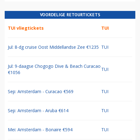
24% (42 stemmen)
The Blue Group
21% (36 stemmen)
Air-France-KLM-SAS(-TAP)
6% (11 stemmen)
Totaal aantal stemmen: 170
Meer polls
VOORDELIGE RETOURTICKETS
TUI vliegtickets
TUI
Jul: 8-dg cruise Oost Middellandse Zee €1235
TUI
Jul: 9-daagse Chogogo Dive & Beach Curacao
TUI
€1056