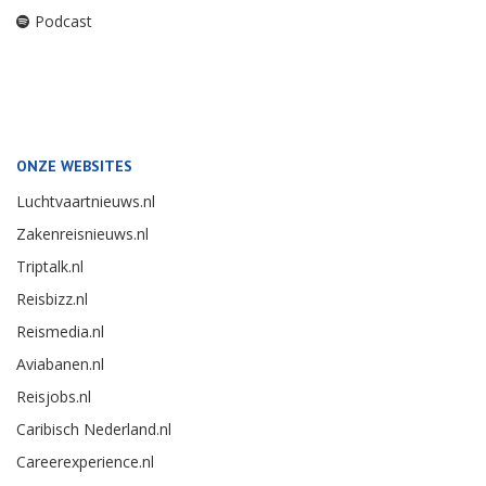
Twitter
Vragen over betaling
Facebook
Adreswijziging
LinkedIn
Opzeggen
Youtube
Overige vragen
Instagram
Telefoon:
RSS
0251 - 257924
Podcast
ONZE WEBSITES
Luchtvaartnieuws.nl
Zakenreisnieuws.nl
Triptalk.nl
Reisbizz.nl