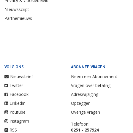
OVER ONS
PARTNERS
Contact
Vakbond Nederlands
Cabinepersoneel
Adverteren
TUI
Redactie
NEWHEAP
Colofon
Privacy & Cookiebeleid
Nieuwsscript
Partnernieuws
VOLG ONS
ABONNEE VRAGEN
Nieuwsbrief
Neem een Abonnement