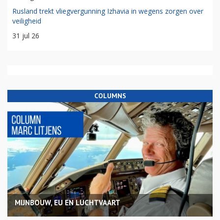
06 aug 26
Voormalig financieel directeur KLM Erik Swelheim aan de slag
bij ProRail
31 jul 26
Groningen vanaf nu verbonden met Esbjerg: 'scheelt zeven
uur rijden'
04 aug 26
Rusland trekt vliegvergunning Izhavia in wegens zorgen over
veiligheid
31 jul 26
COLUMNS