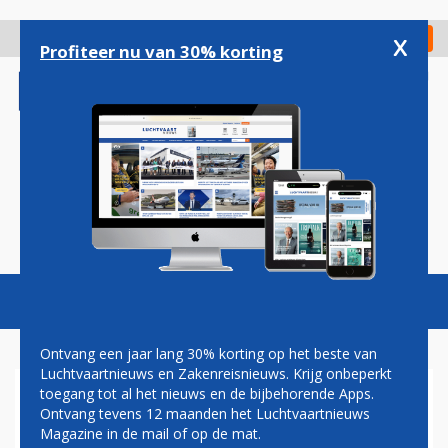
Overslaan
en
x
Digitaal Magazine
Registreer
Check in
naar
Profiteer nu van 30% korting
de
inhoud
gaan
Magazine
Podcasts
Vacatures
Toggl
naviga
Ontvang een jaar lang 30% korting op het beste van
Luchtvaartnieuws en Zakenreisnieuws. Krijg onbeperkt
toegang tot al het nieuws en de bijbehorende Apps.
UNITED-PARTNER TRANS
Ontvang tevens 12 maanden het Luchtvaartnieuws
STATES AIRLINES HOUDT
Magazine in de mail of op de mat.