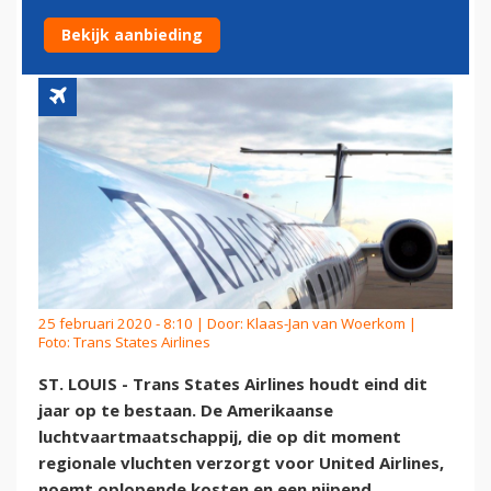
ERMEE OP
Bekijk aanbieding
25 februari 2020 - 8:10 | Door:
Klaas-Jan van Woerkom
|
Foto: Trans States Airlines
ST. LOUIS - Trans States Airlines houdt eind dit
jaar op te bestaan. De Amerikaanse
luchtvaartmaatschappij, die op dit moment
regionale vluchten verzorgt voor United Airlines,
noemt oplopende kosten en een nijpend