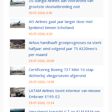
US-Bangla Airlines aan vooravond van
grootste vlootuitbreiding ooit
30-07-2026, 6:45
AIS Airlines gaat jaar langer door met
lijndienst binnen Schotland
30-07-2026, 6:30
Airbus handhaaft groeiprognoses na sterk
halfjaar: eind volgend jaar 75 A320neo’s
per maand
29-07-2026, 20:09
Certificering Boeing 737 MAX 10 stap
dichterbij: vliegproeven afgerond
29-07-2026, 14:09
LATAM Airlines toont interieur van nieuwe
Embraer E195-E2
29-07-2026, 13:34
Verscherpt toezicht ILT op KLM E&M om