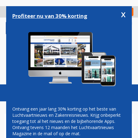
Overslaan
en
x
Digitaal Magazine
Registreer
Check in
naar
Profiteer nu van 30% korting
de
inhoud
gaan
Magazine
Podcasts
Vacatures
Toggl
naviga
Ontvang een jaar lang 30% korting op het beste van
Luchtvaartnieuws en Zakenreisnieuws. Krijg onbeperkt
toegang tot al het nieuws en de bijbehorende Apps.
US AIRWAYS VLIEGERS
Ontvang tevens 12 maanden het Luchtvaartnieuws
ACCEPTEREN
Magazine in de mail of op de mat.