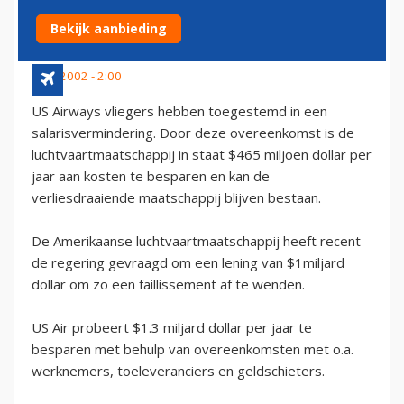
SALARISVERMINDERING
Bekijk aanbieding
9 juli 2002 - 2:00
US Airways vliegers hebben toegestemd in een
salarisvermindering. Door deze overeenkomst is de
luchtvaartmaatschappij in staat $465 miljoen dollar per
jaar aan kosten te besparen en kan de
verliesdraaiende maatschappij blijven bestaan.
De Amerikaanse luchtvaartmaatschappij heeft recent
de regering gevraagd om een lening van $1miljard
dollar om zo een faillissement af te wenden.
US Air probeert $1.3 miljard dollar per jaar te
besparen met behulp van overeenkomsten met o.a.
werknemers, toeleveranciers en geldschieters.