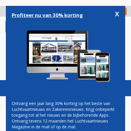
Overslaan
en
x
Digitaal Magazine
Registreer
Check in
naar
Profiteer nu van 30% korting
de
inhoud
gaan
Magazine
Podcasts
Vacatures
Toggl
naviga
Ontvang een jaar lang 30% korting op het beste van
Luchtvaartnieuws en Zakenreisnieuws. Krijg onbeperkt
toegang tot al het nieuws en de bijbehorende Apps.
US AIRWAYS VLIEGERS
Ontvang tevens 12 maanden het Luchtvaartnieuws
ACCEPTEREN
Magazine in de mail of op de mat.