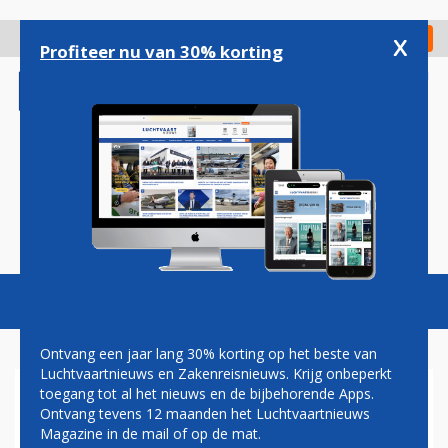
Overslaan
en
x
Digitaal Magazine
Registreer
Check in
naar
Profiteer nu van 30% korting
de
inhoud
gaan
Magazine
Podcasts
Vacatures
Toggl
naviga
Ontvang een jaar lang 30% korting op het beste van
Luchtvaartnieuws en Zakenreisnieuws. Krijg onbeperkt
toegang tot al het nieuws en de bijbehorende Apps.
VANAF JUNI WEER DIRECTE
Ontvang tevens 12 maanden het Luchtvaartnieuws
VLUCHTEN TUSSEN
Magazine in de mail of op de mat.