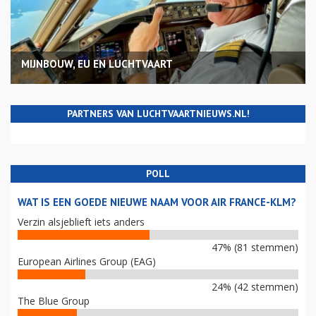
MIJNBOUW, EU EN LUCHTVAART
PARTNERS VAN LUCHTVAARTNIEUWS.NL!
POLL
WAT IS EEN GOEDE NIEUWE NAAM VOOR AIR FRANCE-KLM?
Verzin alsjeblieft iets anders
47% (81 stemmen)
European Airlines Group (EAG)
24% (42 stemmen)
The Blue Group