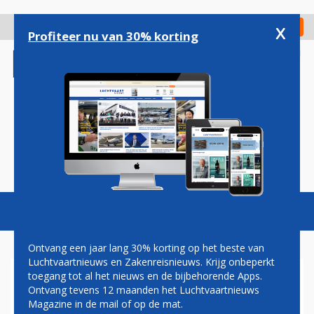
Overslaan
en
x
Digitaal Magazine
Registreer
Check in
naar
Profiteer nu van 30% korting
de
inhoud
gaan
Magazine
Podcasts
Vacatures
Toggl
naviga
Ontvang een jaar lang 30% korting op het beste van
Luchtvaartnieuws en Zakenreisnieuws. Krijg onbeperkt
toegang tot al het nieuws en de bijbehorende Apps.
VIETNAM AIRLINES: ALLEEN
Ontvang tevens 12 maanden het Luchtvaartnieuws
NOG MET A350 NAAR
Magazine in de mail of op de mat.