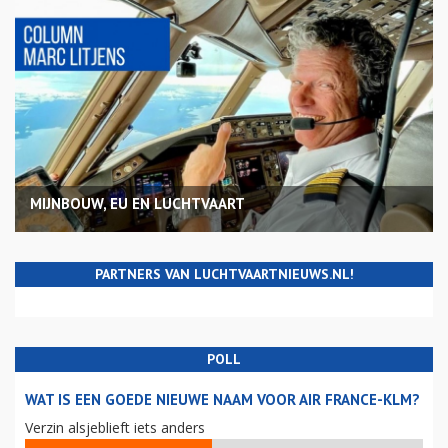
MIJNBOUW, EU EN LUCHTVAART
PARTNERS VAN LUCHTVAARTNIEUWS.NL!
POLL
WAT IS EEN GOEDE NIEUWE NAAM VOOR AIR FRANCE-KLM?
Verzin alsjeblieft iets anders