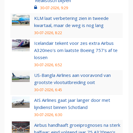
‘Realistisch blijven’
30-07-2026, 9:29
KLM laat verbetering zien in tweede
kwartaal, maar de weg is nog lang
30-07-2026, 8:22
Icelandair tekent voor zes extra Airbus
A320neo's om laatste Boeing 757's af te
lossen
30-07-2026, 6:52
US-Bangla Airlines aan vooravond van
grootste vlootuitbreiding ooit
30-07-2026, 6:45
AIS Airlines gaat jaar langer door met
lijndienst binnen Schotland
30-07-2026, 6:30
Airbus handhaaft groeiprognoses na sterk
halfjaar: eind volgend jaar 75 A320neo’s