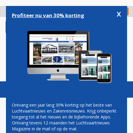
Overslaan
en
x
Digitaal Magazine
Registreer
Check in
naar
Profiteer nu van 30% korting
de
inhoud
gaan
Magazine
Podcasts
Vacatures
Toggl
naviga
Ontvang een jaar lang 30% korting op het beste van
Luchtvaartnieuws en Zakenreisnieuws. Krijg onbeperkt
toegang tot al het nieuws en de bijbehorende Apps.
VIETNAM AIRLINES
Ontvang tevens 12 maanden het Luchtvaartnieuws
ONTVANGT EERSTE AIRBUS
Magazine in de mail of op de mat.