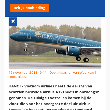
A321NEO
Bekijk aanbieding
15 november 2018 - 9:44 | Door:
Klaas-Jan van Woerkom
|
Foto: Airbus
HANOI - Vietnam Airlines heeft de eerste van
achttien bestelde Airbus A321neo’s in ontvangst
genomen. De zuinige toestellen komen bij de
vloot die voor het overgrote deel uit Airbus-
toestellen bestaat, waaronder de standaard