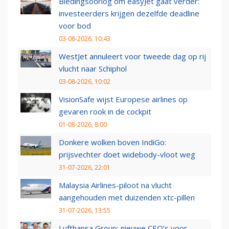
Biedingsoorlog om easyJet gaat verder:
investeerders krijgen dezelfde deadline
voor bod
03-08-2026, 10:43
WestJet annuleert voor tweede dag op rij
vlucht naar Schiphol
03-08-2026, 10:02
VisionSafe wijst Europese airlines op
gevaren rook in de cockpit
01-08-2026, 8:00
Donkere wolken boven IndiGo:
prijsvechter doet widebody-vloot weg
31-07-2026, 22:01
Malaysia Airlines-piloot na vlucht
aangehouden met duizenden xtc-pillen
31-07-2026, 13:55
Lufthansa Group: nieuwe CEO’s voor