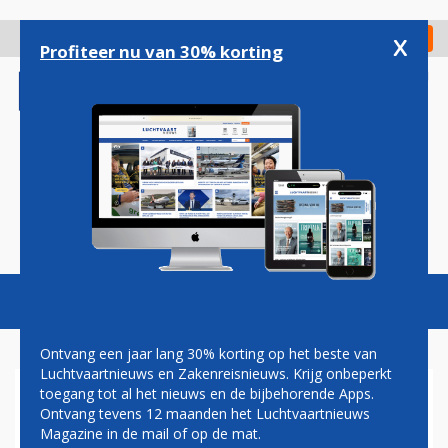
Overslaan
en
x
Digitaal Magazine
Registreer
Check in
naar
Profiteer nu van 30% korting
de
inhoud
gaan
Magazine
Podcasts
Vacatures
Toggl
naviga
Ontvang een jaar lang 30% korting op het beste van
Luchtvaartnieuws en Zakenreisnieuws. Krijg onbeperkt
toegang tot al het nieuws en de bijbehorende Apps.
VIETNAMEES BAMBOO
Ontvang tevens 12 maanden het Luchtvaartnieuws
AIRWAYS KRIJGT GROEN
Magazine in de mail of op de mat.