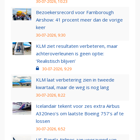
30-07-2026, 10:23
Bezoekersrecord voor Farnborough
Airshow: 41 procent meer dan de vorige
keer
30-07-2026, 9:30
KLM ziet resultaten verbeteren, maar
achteroverleunen is geen optie:
‘Realistisch blijven’
30-07-2026, 9:29
KLM laat verbetering zien in tweede
kwartaal, maar de weg is nog lang
30-07-2026, 8:22
Icelandair tekent voor zes extra Airbus
A320neo's om laatste Boeing 757's af te
lossen
30-07-2026, 6:52
US-Bangla Airlines aan vooravond van