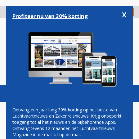
Overslaan
en
x
Digitaal Magazine
Registreer
Check in
naar
Profiteer nu van 30% korting
de
inhoud
gaan
Magazine
Podcasts
Vacatures
Toggl
naviga
Ontvang een jaar lang 30% korting op het beste van
Luchtvaartnieuws en Zakenreisnieuws. Krijg onbeperkt
toegang tot al het nieuws en de bijbehorende Apps.
VIRGIN ATLANTIC STAPT
Ontvang tevens 12 maanden het Luchtvaartnieuws
OVER OP IT-SYSTEEM DELTA
Magazine in de mail of op de mat.