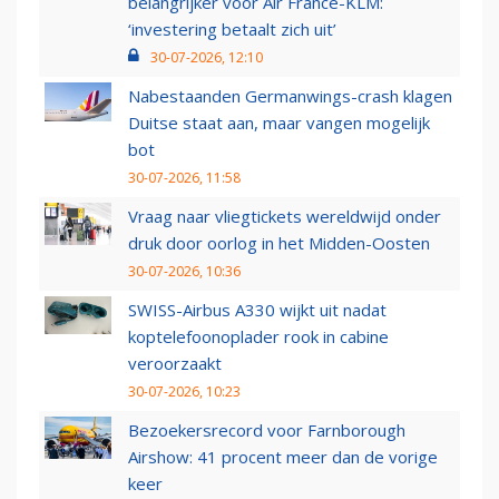
belangrijker voor Air France-KLM:
‘investering betaalt zich uit’
30-07-2026, 12:10
Nabestaanden Germanwings-crash klagen
Duitse staat aan, maar vangen mogelijk
bot
30-07-2026, 11:58
Vraag naar vliegtickets wereldwijd onder
druk door oorlog in het Midden-Oosten
30-07-2026, 10:36
SWISS-Airbus A330 wijkt uit nadat
koptelefoonoplader rook in cabine
veroorzaakt
30-07-2026, 10:23
Bezoekersrecord voor Farnborough
Airshow: 41 procent meer dan de vorige
keer