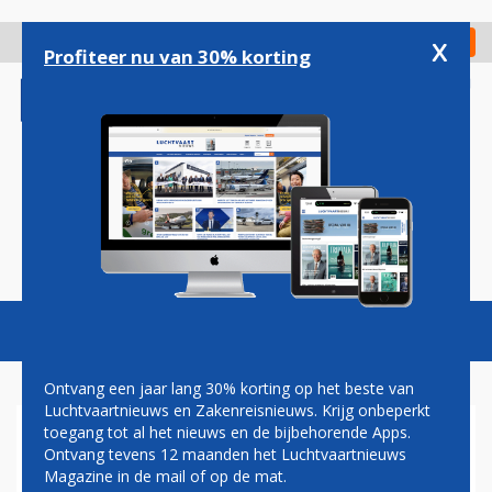
Overslaan
en
x
Digitaal Magazine
Registreer
Check in
naar
Profiteer nu van 30% korting
de
inhoud
gaan
Magazine
Podcasts
Vacatures
Toggl
naviga
Ontvang een jaar lang 30% korting op het beste van
Luchtvaartnieuws en Zakenreisnieuws. Krijg onbeperkt
toegang tot al het nieuws en de bijbehorende Apps.
VLIEGEND PERSONEEL AIR
Ontvang tevens 12 maanden het Luchtvaartnieuws
FRANCE GAAT STAKEN
Magazine in de mail of op de mat.