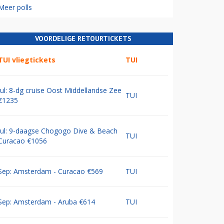
Meer polls
VOORDELIGE RETOURTICKETS
TUI vliegtickets
TUI
Jul: 8-dg cruise Oost Middellandse Zee
TUI
€1235
Jul: 9-daagse Chogogo Dive & Beach
TUI
Curacao €1056
Sep: Amsterdam - Curacao €569
TUI
Sep: Amsterdam - Aruba €614
TUI