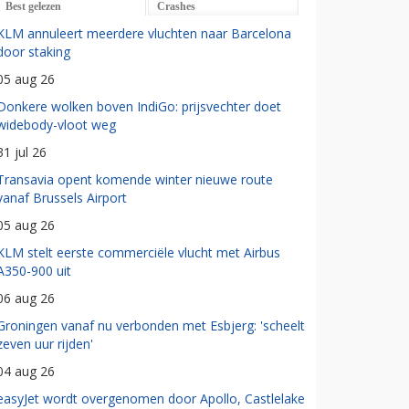
Best gelezen
Crashes
KLM annuleert meerdere vluchten naar Barcelona
door staking
05 aug 26
Donkere wolken boven IndiGo: prijsvechter doet
widebody-vloot weg
31 jul 26
Transavia opent komende winter nieuwe route
vanaf Brussels Airport
05 aug 26
KLM stelt eerste commerciële vlucht met Airbus
A350-900 uit
06 aug 26
Groningen vanaf nu verbonden met Esbjerg: 'scheelt
zeven uur rijden'
04 aug 26
easyJet wordt overgenomen door Apollo, Castlelake