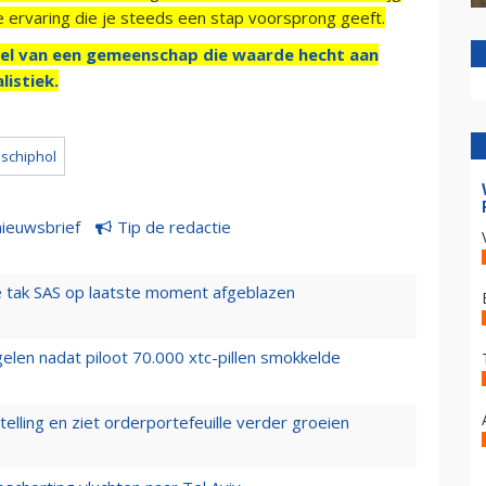
e ervaring die je steeds een stap voorsprong geeft.
el van een gemeenschap die waarde hecht aan
listiek.
schiphol
nieuwsbrief
Tip de redactie
 tak SAS op laatste moment afgeblazen
elen nadat piloot 70.000 xtc-pillen smokkelde
elling en ziet orderportefeuille verder groeien