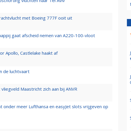
chorting vluchten naar Tel Aviv
vrachtvlucht met Boeing 777F ooit uit
happij gaat afscheid nemen van A220-100-vloot
 Apollo, Castlelake haakt af
n de luchtvaart
t vliegveld Maastricht zich aan bij ANVR
t onder meer Lufthansa en easyJet slots vrijgeven op