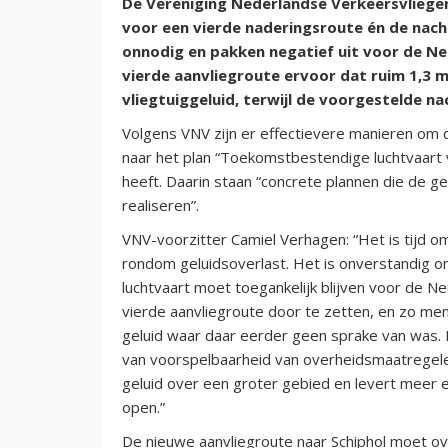
De Vereniging Nederlandse Verkeersvliege
voor een vierde naderingsroute én de nacht
onnodig en pakken negatief uit voor de Ne
vierde aanvliegroute ervoor dat ruim 1,3 
vliegtuiggeluid, terwijl de voorgestelde n
Volgens VNV zijn er effectievere manieren om 
naar het plan “Toekomstbestendige luchtvaart
heeft. Daarin staan “concrete plannen die de ge
realiseren”.
VNV-voorzitter Camiel Verhagen: “Het is tijd 
rondom geluidsoverlast. Het is onverstandig om
luchtvaart moet toegankelijk blijven voor de Ne
vierde aanvliegroute door te zetten, en zo m
geluid waar daar eerder geen sprake van was.
van voorspelbaarheid van overheidsmaatregelen
geluid over een groter gebied en levert meer e
open.”
De nieuwe aanvliegroute naar Schiphol moet ove