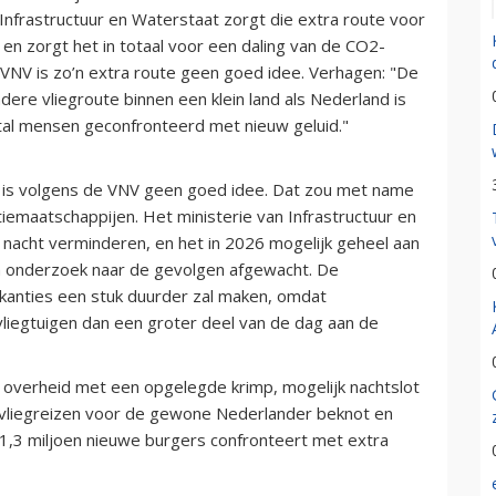
 Infrastructuur en Waterstaat zorgt die extra route voor
 en zorgt het in totaal voor een daling van de CO2-
 VNV is zo’n extra route geen goed idee. Verhagen: "De
re vliegroute binnen een klein land als Nederland is
ntal mensen geconfronteerd met nieuw geluid."
l is volgens de VNV geen goed idee. Dat zou met name
iemaatschappijen. Het ministerie van Infrastructuur en
e nacht verminderen, en het in 2026 mogelijk geheel aan
n onderzoek naar de gevolgen afgewacht. De
vakanties een stuk duurder zal maken, omdat
vliegtuigen dan een groter deel van de dag aan de
e overheid met een opgelegde krimp, mogelijk nachtslot
n vliegreizen voor de gewone Nederlander beknot en
m 1,3 miljoen nieuwe burgers confronteert met extra