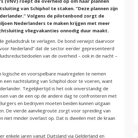
rs (VNV) roept de overheid op om haar plannen
sluiting van Schiphol te staken. “Deze plannen zijn
derlander.” Volgens de pilotenbond zorgt de
miljoen Nederlanders te maken krijgen met meer
achtsluiting vliegvakanties onnodig duur maakt.
de geluidsdruk te verlagen. De bond verwijst daarvoor
 voor Nederland” dat de sector eerder gepresenteerd
luidsreductiedoelen van de overheid – ook in de nacht –
om logische en voorspelbare maatregelen te nemen
 een nachtsluiting van Schiphol door te voeren, want
derlander. Tegelijkertijd is het ook onverstandig de
ensen van de een op de andere dag te confronteren met
 Burgers en bedrijven moeten beiden kunnen uitgaan
. De vierde aanvliegroute zorgt voor spreiding van
n niet minder overlast op. Dat is dweilen met de kraan
r enkele jaren vanuit Duitsland via Gelderland en