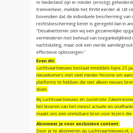
In Nederland zijn er minder (ernstig) gehinder
treinverkeer, meldde het RIVM eerder al. Uit r
bovendien dat de individuele bescherming van
rechtsbescherming beter is geregeld dan in an
“Desalniettemin zien wij een gezamenlijke opg
verminderen met behoud van toegankelijkheid
nachtsluiting, maar ook een vierde aanvliegrou
effectieve oplossingen.”
Even dit:
Luchtvaartnieuws bestaat inmiddels bijna 25 jaa
nieuwkomers met veel minder historie om aand
platforms te hebben die niet alleen nieuws bre
doen.
Bij Luchtvaartnieuws en zustersite Zakenreisn
het leveren van het meest actuele en onafhankel
maakt ons een onmisbare bron voor lezers die g
Abonneer je voor exclusieve content:
Door je te abonneren op Luchtvaartnieuws.nl, 