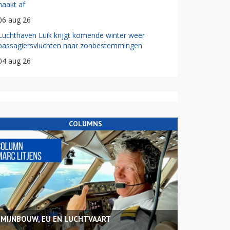
haakt af
06 aug 26
Luchthaven Luik krijgt komende winter weer
passagiersvluchten naar zonbestemmingen
04 aug 26
COLUMNS
MIJNBOUW, EU EN LUCHTVAART