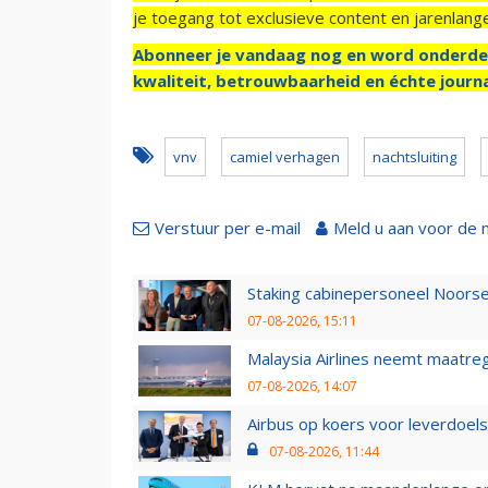
je toegang tot exclusieve content en jarenlang
Abonneer je vandaag nog en word onderde
kwaliteit, betrouwbaarheid en échte journa
vnv
camiel verhagen
nachtsluiting
Verstuur per e-mail
Meld u aan voor de 
Staking cabinepersoneel Noorse
07-08-2026, 15:11
Malaysia Airlines neemt maatreg
07-08-2026, 14:07
Airbus op koers voor leverdoelst
07-08-2026, 11:44