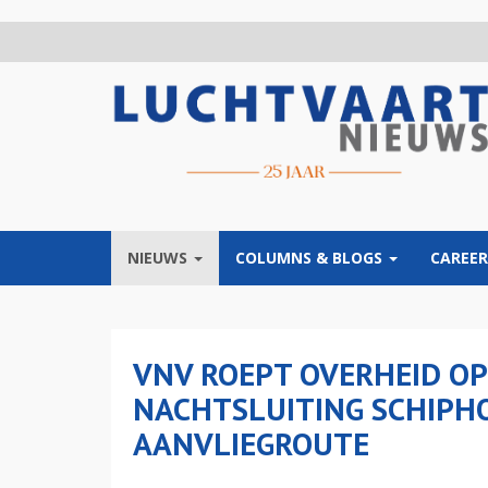
Overslaan
en
naar
de
inhoud
gaan
NIEUWS
COLUMNS & BLOGS
CAREER
VNV ROEPT OVERHEID O
NACHTSLUITING SCHIPHO
AANVLIEGROUTE