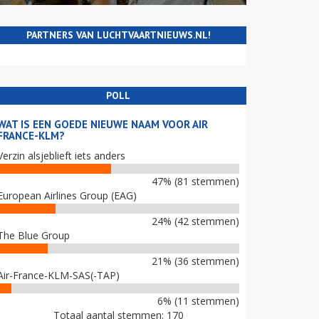
PARTNERS VAN LUCHTVAARTNIEUWS.NL!
POLL
WAT IS EEN GOEDE NIEUWE NAAM VOOR AIR
FRANCE-KLM?
Verzin alsjeblieft iets anders
47% (81 stemmen)
European Airlines Group (EAG)
24% (42 stemmen)
The Blue Group
21% (36 stemmen)
Air-France-KLM-SAS(-TAP)
6% (11 stemmen)
Totaal aantal stemmen: 170