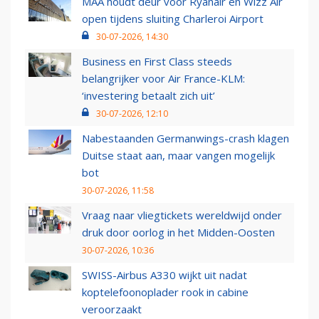
MAA houdt deur voor Ryanair en Wizz Air
open tijdens sluiting Charleroi Airport
30-07-2026, 14:30
Business en First Class steeds
belangrijker voor Air France-KLM:
‘investering betaalt zich uit’
30-07-2026, 12:10
Nabestaanden Germanwings-crash klagen
Duitse staat aan, maar vangen mogelijk
bot
30-07-2026, 11:58
Vraag naar vliegtickets wereldwijd onder
druk door oorlog in het Midden-Oosten
30-07-2026, 10:36
SWISS-Airbus A330 wijkt uit nadat
koptelefoonoplader rook in cabine
veroorzaakt