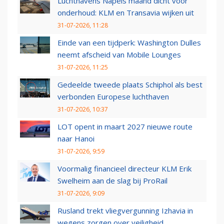
Luchthavens Napels maand dicht voor
onderhoud: KLM en Transavia wijken uit
31-07-2026, 11:28
Einde van een tijdperk: Washington Dulles
neemt afscheid van Mobile Lounges
31-07-2026, 11:25
Gedeelde tweede plaats Schiphol als best
verbonden Europese luchthaven
31-07-2026, 10:37
LOT opent in maart 2027 nieuwe route
naar Hanoi
31-07-2026, 9:59
Voormalig financieel directeur KLM Erik
Swelheim aan de slag bij ProRail
31-07-2026, 9:09
Rusland trekt vliegvergunning Izhavia in
wegens zorgen over veiligheid