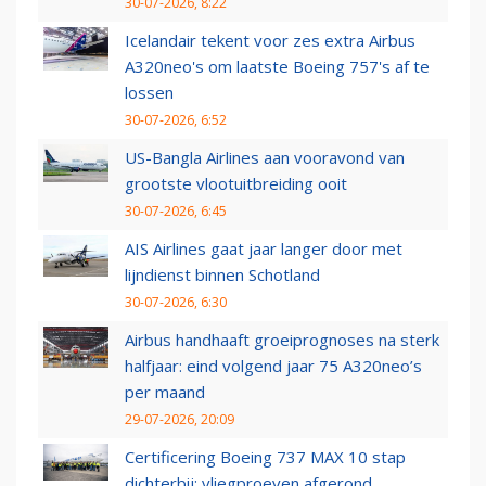
30-07-2026, 8:22
Icelandair tekent voor zes extra Airbus
A320neo's om laatste Boeing 757's af te
lossen
30-07-2026, 6:52
US-Bangla Airlines aan vooravond van
grootste vlootuitbreiding ooit
30-07-2026, 6:45
AIS Airlines gaat jaar langer door met
lijndienst binnen Schotland
30-07-2026, 6:30
Airbus handhaaft groeiprognoses na sterk
halfjaar: eind volgend jaar 75 A320neo’s
per maand
29-07-2026, 20:09
Certificering Boeing 737 MAX 10 stap
dichterbij: vliegproeven afgerond