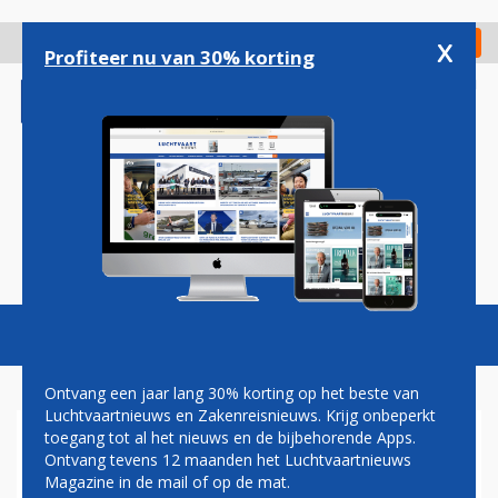
Overslaan
en
x
Digitaal Magazine
Registreer
Check in
naar
Profiteer nu van 30% korting
de
inhoud
gaan
Magazine
Podcasts
Vacatures
Toggl
naviga
Ontvang een jaar lang 30% korting op het beste van
Luchtvaartnieuws en Zakenreisnieuws. Krijg onbeperkt
toegang tot al het nieuws en de bijbehorende Apps.
WEST ATLANTIC AIRLINES
Ontvang tevens 12 maanden het Luchtvaartnieuws
EERSTE GEBRUIKER BOEING
Magazine in de mail of op de mat.