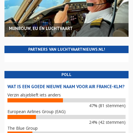
MIJNBOUW, EU EN LUCHTVAART
PARTNERS VAN LUCHTVAARTNIEUWS.NL!
POLL
WAT IS EEN GOEDE NIEUWE NAAM VOOR AIR FRANCE-KLM?
Verzin alsjeblieft iets anders
47% (81 stemmen)
European Airlines Group (EAG)
24% (42 stemmen)
The Blue Group