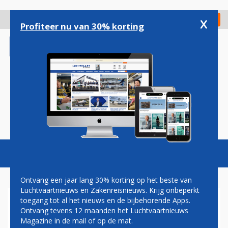
Overslaan
en
x
Digitaal Magazine
Registreer
Check in
naar
Profiteer nu van 30% korting
de
inhoud
gaan
Magazine
Podcasts
Vacatures
Toggl
naviga
Ontvang een jaar lang 30% korting op het beste van
Luchtvaartnieuws en Zakenreisnieuws. Krijg onbeperkt
toegang tot al het nieuws en de bijbehorende Apps.
WEST ATLANTIC AIRWAYS
Ontvang tevens 12 maanden het Luchtvaartnieuws
Magazine in de mail of op de mat.