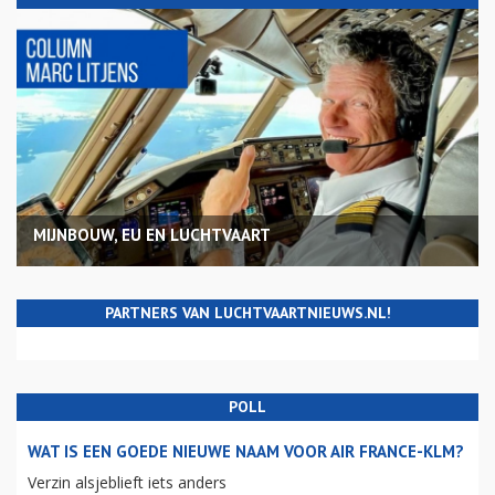
MIJNBOUW, EU EN LUCHTVAART
PARTNERS VAN LUCHTVAARTNIEUWS.NL!
POLL
WAT IS EEN GOEDE NIEUWE NAAM VOOR AIR FRANCE-KLM?
Verzin alsjeblieft iets anders