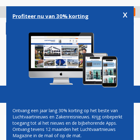
Overslaan
en
x
Digitaal Magazine
Registreer
Check in
naar
Profiteer nu van 30% korting
de
inhoud
gaan
Magazine
Podcasts
Vacatures
Toggl
naviga
Ontvang een jaar lang 30% korting op het beste van
Luchtvaartnieuws en Zakenreisnieuws. Krijg onbeperkt
toegang tot al het nieuws en de bijbehorende Apps.
WIZZ AIR VANAF EINDHOVEN
Ontvang tevens 12 maanden het Luchtvaartnieuws
NAAR TWEEDE LITOUWSE
Magazine in de mail of op de mat.