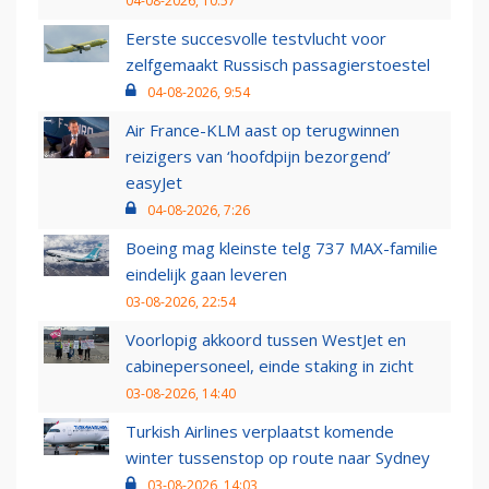
04-08-2026, 10:57
Eerste succesvolle testvlucht voor
zelfgemaakt Russisch passagierstoestel
04-08-2026, 9:54
Air France-KLM aast op terugwinnen
reizigers van ‘hoofdpijn bezorgend’
easyJet
04-08-2026, 7:26
Boeing mag kleinste telg 737 MAX-familie
eindelijk gaan leveren
03-08-2026, 22:54
Voorlopig akkoord tussen WestJet en
cabinepersoneel, einde staking in zicht
03-08-2026, 14:40
Turkish Airlines verplaatst komende
winter tussenstop op route naar Sydney
03-08-2026, 14:03