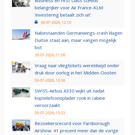
Business en First Class steeds
belangrijker voor Air France-KLM:
‘investering betaalt zich uit’
30-07-2026, 12:10
Nabestaanden Germanwings-crash klagen
Duitse staat aan, maar vangen mogelijk
bot
30-07-2026, 11:58
Vraag naar vliegtickets wereldwijd onder
druk door oorlog in het Midden-Oosten
30-07-2026, 10:36
SWISS-Airbus A330 wijkt uit nadat
koptelefoonoplader rook in cabine
veroorzaakt
30-07-2026, 10:23
Bezoekersrecord voor Farnborough
Airshow: 41 procent meer dan de vorige