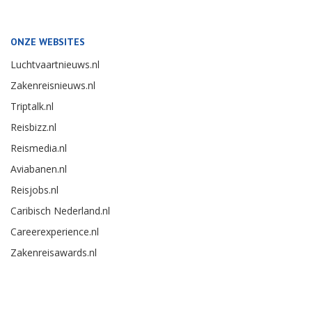
ONZE WEBSITES
Luchtvaartnieuws.nl
Zakenreisnieuws.nl
Triptalk.nl
Reisbizz.nl
Reismedia.nl
Aviabanen.nl
Reisjobs.nl
Caribisch Nederland.nl
Careerexperience.nl
Zakenreisawards.nl