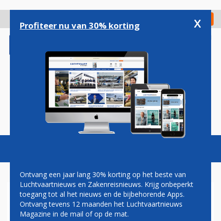
Overslaan
en
x
Digitaal Magazine
Registreer
Check in
naar
Profiteer nu van 30% korting
de
inhoud
gaan
Magazine
Podcasts
Vacatures
Toggl
naviga
Ontvang een jaar lang 30% korting op het beste van
Luchtvaartnieuws en Zakenreisnieuws. Krijg onbeperkt
toegang tot al het nieuws en de bijbehorende Apps.
WIZZ AIR VANAF EINDHOVEN
Ontvang tevens 12 maanden het Luchtvaartnieuws
NAAR TWEEDE LITOUWSE
Magazine in de mail of op de mat.