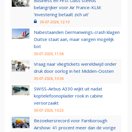
Business en First Class steeds
belangrijker voor Air France-KLM:
‘investering betaalt zich uit’
30-07-2026, 12:10
Nabestaanden Germanwings-crash klagen
Duitse staat aan, maar vangen mogelijk
bot
30-07-2026, 11:58
Vraag naar vliegtickets wereldwijd onder
druk door oorlog in het Midden-Oosten
30-07-2026, 10:36
SWISS-Airbus A330 wijkt uit nadat
koptelefoonoplader rook in cabine
veroorzaakt
30-07-2026, 10:23
Bezoekersrecord voor Farnborough
Airshow: 41 procent meer dan de vorige