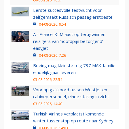
04-08-2026, 10:57
Eerste succesvolle testvlucht voor
zelfgemaakt Russisch passagierstoestel
04-08-2026, 9:54
Air France-KLM aast op terugwinnen
reizigers van ‘hoofdpijn bezorgend’
easyJet
04-08-2026, 7:26
Boeing mag kleinste telg 737 MAX-familie
eindelijk gaan leveren
03-08-2026, 22:54
Voorlopig akkoord tussen WestJet en
cabinepersoneel, einde staking in zicht
03-08-2026, 14:40
Turkish Airlines verplaatst komende
winter tussenstop op route naar Sydney
03-08-2026, 14:03