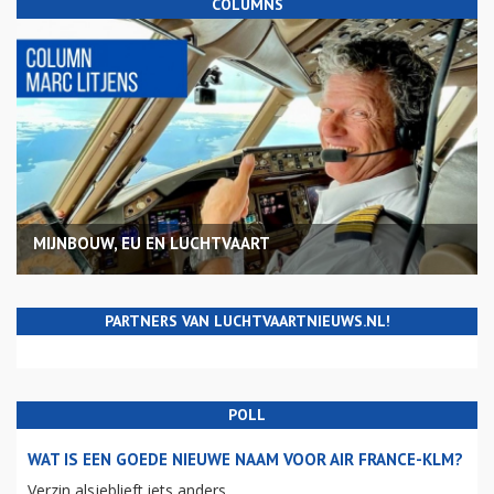
COLUMNS
MIJNBOUW, EU EN LUCHTVAART
PARTNERS VAN LUCHTVAARTNIEUWS.NL!
POLL
WAT IS EEN GOEDE NIEUWE NAAM VOOR AIR FRANCE-KLM?
Verzin alsjeblieft iets anders