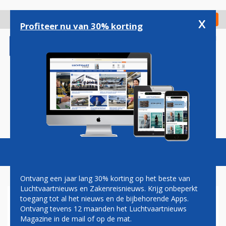
Overslaan
en
x
Digitaal Magazine
Registreer
Check in
naar
Profiteer nu van 30% korting
de
inhoud
gaan
Magazine
Podcasts
Vacatures
Toggl
naviga
Ontvang een jaar lang 30% korting op het beste van
Luchtvaartnieuws en Zakenreisnieuws. Krijg onbeperkt
toegang tot al het nieuws en de bijbehorende Apps.
ANALYSE: WAAROM HET
Ontvang tevens 12 maanden het Luchtvaartnieuws
DOORTREKKEN VAN DE
Magazine in de mail of op de mat.