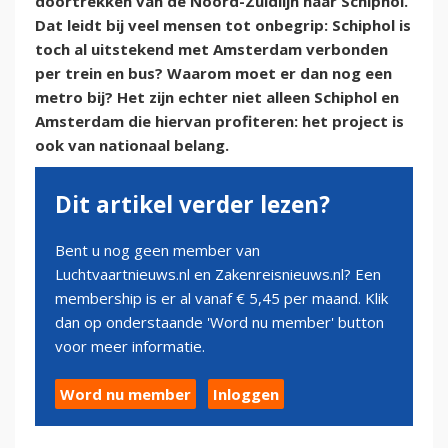
doortrekken van de Noord-Zuidlijn naar Schiphol.
Dat leidt bij veel mensen tot onbegrip: Schiphol is
toch al uitstekend met Amsterdam verbonden
per trein en bus? Waarom moet er dan nog een
metro bij? Het zijn echter niet alleen Schiphol en
Amsterdam die hiervan profiteren: het project is
ook van nationaal belang.
Dit artikel verder lezen?
Bent u nog geen member van
Luchtvaartnieuws.nl en Zakenreisnieuws.nl? Een
membership is er al vanaf € 5,45 per maand. Klik
dan op onderstaande 'Word nu member' button
voor meer informatie.
Word nu member
Inloggen