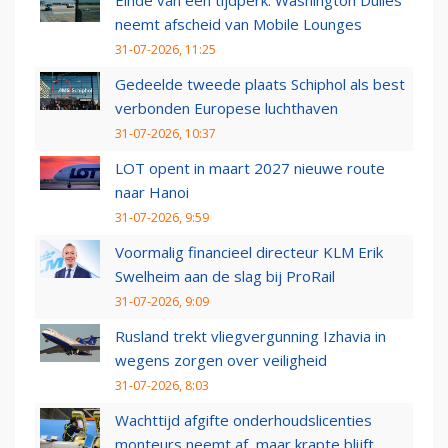
Einde van een tijdperk: Washington Dulles
neemt afscheid van Mobile Lounges
31-07-2026, 11:25
Gedeelde tweede plaats Schiphol als best
verbonden Europese luchthaven
31-07-2026, 10:37
LOT opent in maart 2027 nieuwe route
naar Hanoi
31-07-2026, 9:59
Voormalig financieel directeur KLM Erik
Swelheim aan de slag bij ProRail
31-07-2026, 9:09
Rusland trekt vliegvergunning Izhavia in
wegens zorgen over veiligheid
31-07-2026, 8:03
Wachttijd afgifte onderhoudslicenties
monteurs neemt af, maar krapte blijft