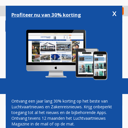
Overslaan
en
x
Digitaal Magazine
Registreer
Check in
naar
Profiteer nu van 30% korting
de
inhoud
gaan
Magazine
Podcasts
Vacatures
Toggl
naviga
Ontvang een jaar lang 30% korting op het beste van
Luchtvaartnieuws en Zakenreisnieuws. Krijg onbeperkt
toegang tot al het nieuws en de bijbehorende Apps.
NS: ENORME GROEI ROND
Ontvang tevens 12 maanden het Luchtvaartnieuws
SCHIPHOL,
Magazine in de mail of op de mat.