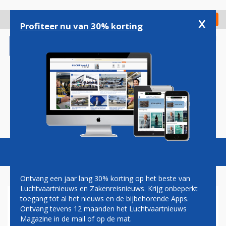
Overslaan
en
x
Digitaal Magazine
Registreer
Check in
naar
Profiteer nu van 30% korting
de
inhoud
gaan
Magazine
Podcasts
Vacatures
Toggl
naviga
Ontvang een jaar lang 30% korting op het beste van
Luchtvaartnieuws en Zakenreisnieuws. Krijg onbeperkt
toegang tot al het nieuws en de bijbehorende Apps.
CHINA EASTERN AIRLINES:
Ontvang tevens 12 maanden het Luchtvaartnieuws
BOEING 737-800
Magazine in de mail of op de mat.