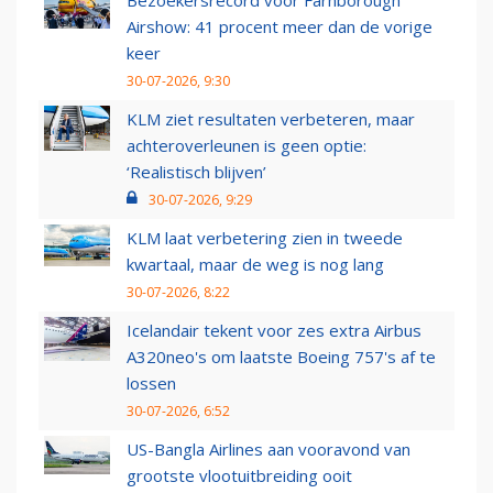
Bezoekersrecord voor Farnborough
Airshow: 41 procent meer dan de vorige
keer
30-07-2026, 9:30
KLM ziet resultaten verbeteren, maar
achteroverleunen is geen optie:
‘Realistisch blijven’
30-07-2026, 9:29
KLM laat verbetering zien in tweede
kwartaal, maar de weg is nog lang
30-07-2026, 8:22
Icelandair tekent voor zes extra Airbus
A320neo's om laatste Boeing 757's af te
lossen
30-07-2026, 6:52
US-Bangla Airlines aan vooravond van
grootste vlootuitbreiding ooit