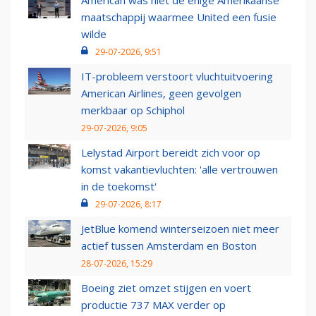
American was niet de enige Amerikaanse
maatschappij waarmee United een fusie
wilde
29-07-2026, 9:51
IT-probleem verstoort vluchtuitvoering
American Airlines, geen gevolgen
merkbaar op Schiphol
29-07-2026, 9:05
Lelystad Airport bereidt zich voor op
komst vakantievluchten: 'alle vertrouwen
in de toekomst'
29-07-2026, 8:17
JetBlue komend winterseizoen niet meer
actief tussen Amsterdam en Boston
28-07-2026, 15:29
Boeing ziet omzet stijgen en voert
productie 737 MAX verder op