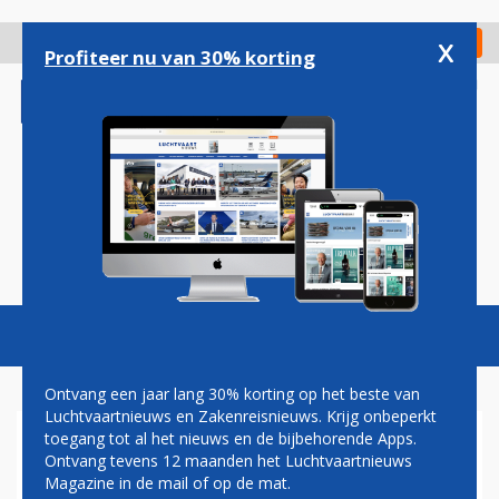
Overslaan
en
x
Digitaal Magazine
Registreer
Check in
naar
Profiteer nu van 30% korting
de
inhoud
gaan
Magazine
Podcasts
Vacatures
Toggl
naviga
Ontvang een jaar lang 30% korting op het beste van
Luchtvaartnieuws en Zakenreisnieuws. Krijg onbeperkt
toegang tot al het nieuws en de bijbehorende Apps.
AIRLINES
Ontvang tevens 12 maanden het Luchtvaartnieuws
Magazine in de mail of op de mat.