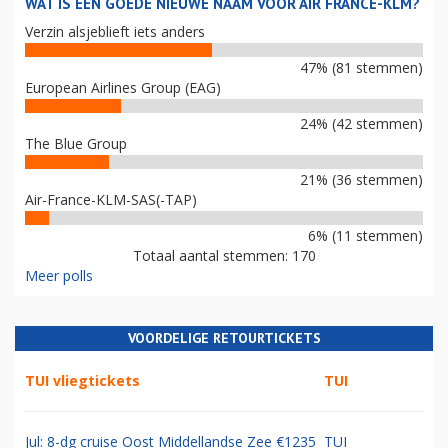
WAT IS EEN GOEDE NIEUWE NAAM VOOR AIR FRANCE-KLM?
Verzin alsjeblieft iets anders
47% (81 stemmen)
European Airlines Group (EAG)
24% (42 stemmen)
The Blue Group
21% (36 stemmen)
Air-France-KLM-SAS(-TAP)
6% (11 stemmen)
Totaal aantal stemmen: 170
Meer polls
VOORDELIGE RETOURTICKETS
TUI vliegtickets
TUI
Jul: 8-dg cruise Oost Middellandse Zee €1235
TUI