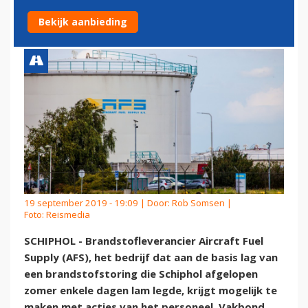
SCHIPHOL
Bekijk aanbieding
19 september 2019 - 19:09 | Door:
Rob Somsen
|
Foto: Reismedia
SCHIPHOL - Brandstofleverancier Aircraft Fuel
Supply (AFS), het bedrijf dat aan de basis lag van
een brandstofstoring die Schiphol afgelopen
zomer enkele dagen lam legde, krijgt mogelijk te
maken met acties van het personeel. Vakbond