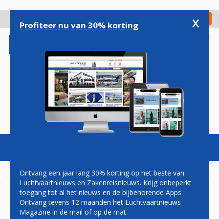
Overslaan
en
x
Digitaal Magazine
Registreer
Check in
naar
Profiteer nu van 30% korting
de
inhoud
gaan
Magazine
Podcasts
Vacatures
Toggl
naviga
Ontvang een jaar lang 30% korting op het beste van
Luchtvaartnieuws en Zakenreisnieuws. Krijg onbeperkt
toegang tot al het nieuws en de bijbehorende Apps.
ACTIES DREIGEN BIJ
Ontvang tevens 12 maanden het Luchtvaartnieuws
BRANDSTOFLEVERANCIER OP
Magazine in de mail of op de mat.