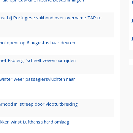
rust bij Portugese vakbond over overname TAP te
hol opent op 6 augustus haar deuren
t Esbjerg: 'scheelt zeven uur rijden'
 winter weer passagiersvluchten naar
ernood in: streep door vlootuitbreiding
ukken winst Lufthansa hard omlaag