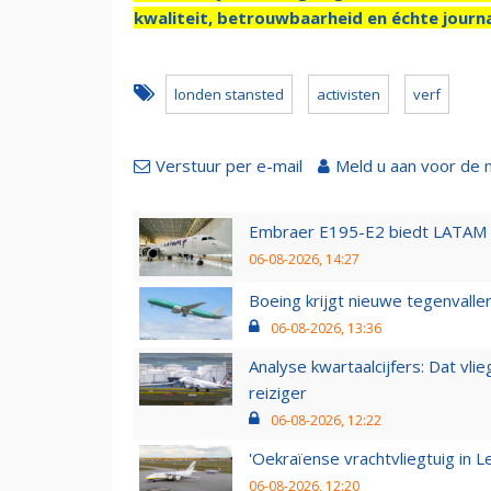
kwaliteit, betrouwbaarheid en échte journa
londen stansted
activisten
verf
Verstuur per e-mail
Meld u aan voor de 
Embraer E195-E2 biedt LATAM k
06-08-2026, 14:27
Boeing krijgt nieuwe tegenvall
06-08-2026, 13:36
Analyse kwartaalcijfers: Dat vl
reiziger
06-08-2026, 12:22
'Oekraïense vrachtvliegtuig in Le
06-08-2026, 12:20