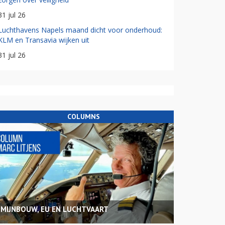
31 jul 26
Luchthavens Napels maand dicht voor onderhoud:
KLM en Transavia wijken uit
31 jul 26
COLUMNS
MIJNBOUW, EU EN LUCHTVAART