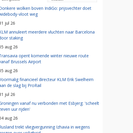
Donkere wolken boven IndiGo: prijsvechter doet
widebody-vloot weg
31 jul 26
KLM annuleert meerdere vluchten naar Barcelona
door staking
05 aug 26
Transavia opent komende winter nieuwe route
vanaf Brussels Airport
05 aug 26
Voormalig financieel directeur KLM Erik Swelheim
aan de slag bij ProRail
31 jul 26
Groningen vanaf nu verbonden met Esbjerg: 'scheelt
zeven uur rijden'
04 aug 26
Rusland trekt vliegvergunning Izhavia in wegens
zorgen over veiligheid