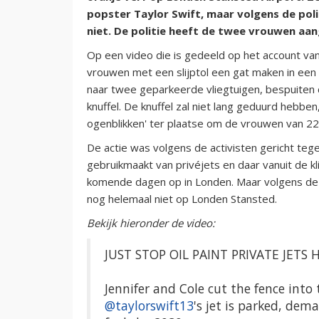
popster Taylor Swift, maar volgens de pol
niet. De politie heeft de twee vrouwen aa
Op een video die is gedeeld op het account van 
vrouwen met een slijptol een gat maken in ee
naar twee geparkeerde vliegtuigen, bespuiten 
knuffel. De knuffel zal niet lang geduurd hebbe
ogenblikken' ter plaatse om de vrouwen van 22
De actie was volgens de activisten gericht tege
gebruikmaakt van privéjets en daar vanuit de kl
komende dagen op in Londen. Maar volgens de p
nog helemaal niet op Londen Stansted.
Bekijk hieronder de video:
JUST STOP OIL PAINT PRIVATE JETS
Jennifer and Cole cut the fence into 
@taylorswift13
's jet is parked, dem