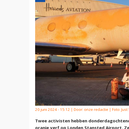
20 juni 2024 - 15:12 | Door:
onze redactie
| Foto: Just
Twee activisten hebben donderdagochtend 
oranje verf op Londen Stansted Airport. Ze