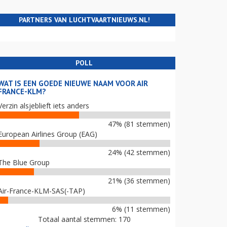
PARTNERS VAN LUCHTVAARTNIEUWS.NL!
POLL
WAT IS EEN GOEDE NIEUWE NAAM VOOR AIR
FRANCE-KLM?
Verzin alsjeblieft iets anders
47% (81 stemmen)
European Airlines Group (EAG)
24% (42 stemmen)
The Blue Group
21% (36 stemmen)
Air-France-KLM-SAS(-TAP)
6% (11 stemmen)
Totaal aantal stemmen: 170