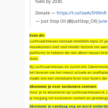
fuels by 2030.
Donate —
https://t.co/UwALfVtRmR
— Just Stop Oil (@JustStop_Oil)
June
Even dit:
Luchtvaartnieuws bestaat inmiddels bijna 25 jaa
nieuwkomers met veel minder historie om aand
platforms te hebben die niet alleen nieuws bre
doen.
Bij Luchtvaartnieuws en zustersite Zakenreisn
het leveren van het meest actuele en onafhankel
maakt ons een onmisbare bron voor lezers die g
Abonneer je voor exclusieve content:
Door je te abonneren op Luchtvaartnieuws.nl, 
je toegang tot exclusieve content en jarenlang
Abonneer je vandaag nog en word onderde