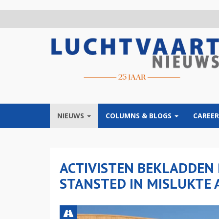
Overslaan
en
naar
de
inhoud
gaan
NIEUWS
COLUMNS & BLOGS
CAREER
ACTIVISTEN BEKLADDEN 
STANSTED IN MISLUKTE 