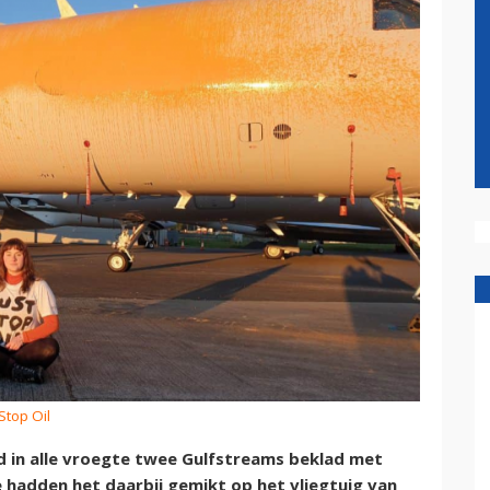
 Stop Oil
in alle vroegte twee Gulfstreams beklad met
 hadden het daarbij gemikt op het vliegtuig van