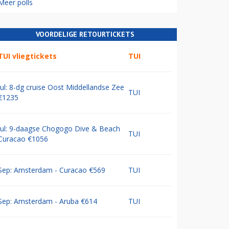
Meer polls
VOORDELIGE RETOURTICKETS
TUI vliegtickets
TUI
Jul: 8-dg cruise Oost Middellandse Zee
TUI
€1235
Jul: 9-daagse Chogogo Dive & Beach
TUI
Curacao €1056
Sep: Amsterdam - Curacao €569
TUI
Sep: Amsterdam - Aruba €614
TUI