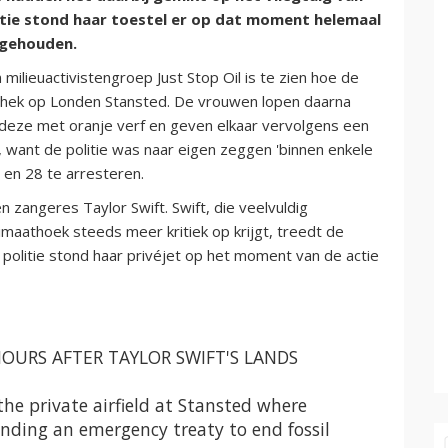
itie stond haar toestel er op dat moment helemaal
ngehouden.
milieuactivistengroep Just Stop Oil is te zien hoe de
n hek op Londen Stansted. De vrouwen lopen daarna
deze met oranje verf en geven elkaar vervolgens een
n, want de politie was naar eigen zeggen 'binnen enkele
 en 28 te arresteren.
n zangeres Taylor Swift. Swift, die veelvuldig
imaathoek steeds meer kritiek op krijgt, treedt de
olitie stond haar privéjet op het moment van de actie
 HOURS AFTER TAYLOR SWIFT'S LANDS
the private airfield at Stansted where
anding an emergency treaty to end fossil