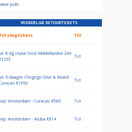
Meer polls
VOORDELIGE RETOURTICKETS
TUI vliegtickets
TUI
Jul: 8-dg cruise Oost Middellandse Zee
TUI
€1235
Jul: 9-daagse Chogogo Dive & Beach
TUI
Curacao €1056
Sep: Amsterdam - Curacao €569
TUI
Sep: Amsterdam - Aruba €614
TUI