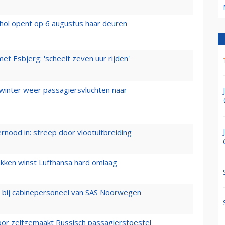
hol opent op 6 augustus haar deuren
t Esbjerg: 'scheelt zeven uur rijden'
 winter weer passagiersvluchten naar
ernood in: streep door vlootuitbreiding
ukken winst Lufthansa hard omlaag
 bij cabinepersoneel van SAS Noorwegen
voor zelfgemaakt Russisch passagierstoestel