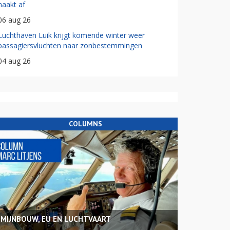
haakt af
06 aug 26
Luchthaven Luik krijgt komende winter weer
passagiersvluchten naar zonbestemmingen
04 aug 26
COLUMNS
MIJNBOUW, EU EN LUCHTVAART