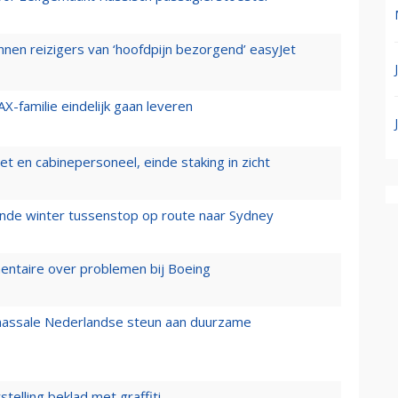
nen reizigers van ‘hoofdpijn bezorgend’ easyJet
X-familie eindelijk gaan leveren
t en cabinepersoneel, einde staking in zicht
mende winter tussenstop op route naar Sydney
mentaire over problemen bij Boeing
 massale Nederlandse steun aan duurzame
stelling beklad met graffiti