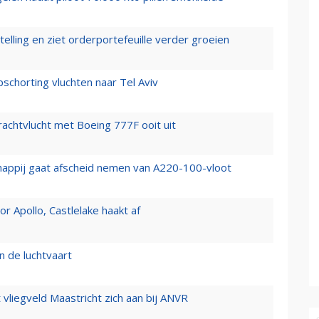
elling en ziet orderportefeuille verder groeien
chorting vluchten naar Tel Aviv
vrachtvlucht met Boeing 777F ooit uit
happij gaat afscheid nemen van A220-100-vloot
 Apollo, Castlelake haakt af
n de luchtvaart
t vliegveld Maastricht zich aan bij ANVR