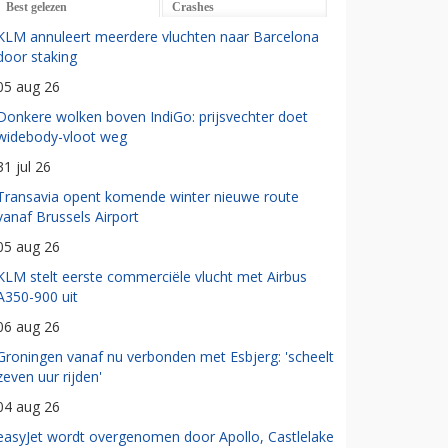
Best gelezen
Crashes
KLM annuleert meerdere vluchten naar Barcelona
door staking
05 aug 26
Donkere wolken boven IndiGo: prijsvechter doet
widebody-vloot weg
31 jul 26
Transavia opent komende winter nieuwe route
vanaf Brussels Airport
05 aug 26
KLM stelt eerste commerciële vlucht met Airbus
A350-900 uit
06 aug 26
Groningen vanaf nu verbonden met Esbjerg: 'scheelt
zeven uur rijden'
04 aug 26
easyJet wordt overgenomen door Apollo, Castlelake