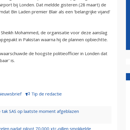
irport bij Londen. Dat meldde gisteren (28 maart) de
at Bin Laden premier Blair als een 'belangrijke vijand'
id Sheikh Mohammed, de organisatie voor deze aanslag
gepakt in Pakistan waarna hij de plannen opbiechtte.
waarschuwde de hoogste politieofficier in Londen dat
aar' is.
nieuwsbrief
Tip de redactie
 tak SAS op laatste moment afgeblazen
elen nadat piloot 70.000 xtc-pillen smokkelde