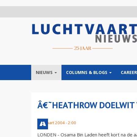
Overslaan
en
naar
de
inhoud
gaan
NIEUWS
COLUMNS & BLOGS
CAREER
Â€˜HEATHROW DOELWIT
29 maart 2004 - 2:00
LONDEN - Osama Bin Laden heeft kort na de 