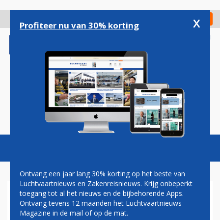
Overslaan
en
x
Digitaal Magazine
Registreer
Check in
naar
Profiteer nu van 30% korting
de
inhoud
gaan
Magazine
Podcasts
Vacatures
Toggl
naviga
Ontvang een jaar lang 30% korting op het beste van
Luchtvaartnieuws en Zakenreisnieuws. Krijg onbeperkt
toegang tot al het nieuws en de bijbehorende Apps.
Â€˜KITTY HAWK LANDT OP
Ontvang tevens 12 maanden het Luchtvaartnieuws
SCHIPHOL PLAZAÂ€™
Magazine in de mail of op de mat.