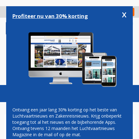
Overslaan
en
x
Digitaal Magazine
Registreer
Check in
naar
Profiteer nu van 30% korting
de
inhoud
gaan
Magazine
Podcasts
Vacatures
Toggl
naviga
Ontvang een jaar lang 30% korting op het beste van
Luchtvaartnieuws en Zakenreisnieuws. Krijg onbeperkt
toegang tot al het nieuws en de bijbehorende Apps.
Â€˜KITTY HAWK LANDT OP
Ontvang tevens 12 maanden het Luchtvaartnieuws
SCHIPHOL PLAZAÂ€™
Magazine in de mail of op de mat.