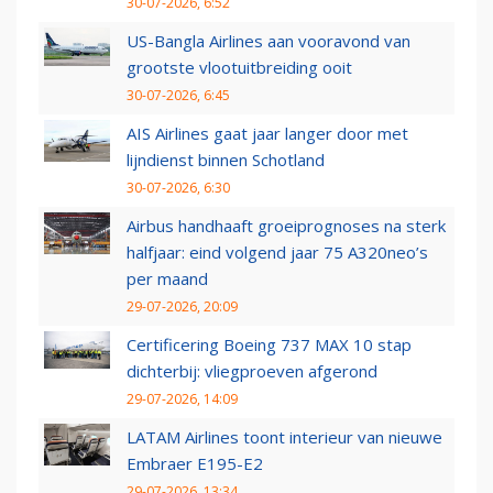
30-07-2026, 6:52
US-Bangla Airlines aan vooravond van
grootste vlootuitbreiding ooit
30-07-2026, 6:45
AIS Airlines gaat jaar langer door met
lijndienst binnen Schotland
30-07-2026, 6:30
Airbus handhaaft groeiprognoses na sterk
halfjaar: eind volgend jaar 75 A320neo’s
per maand
29-07-2026, 20:09
Certificering Boeing 737 MAX 10 stap
dichterbij: vliegproeven afgerond
29-07-2026, 14:09
LATAM Airlines toont interieur van nieuwe
Embraer E195-E2
29-07-2026, 13:34