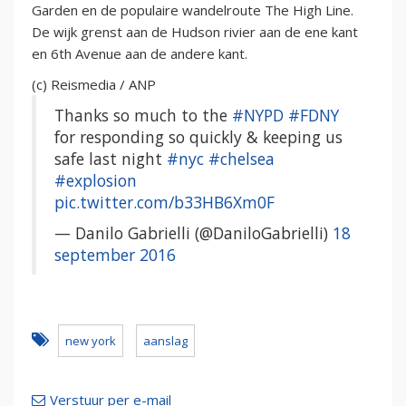
Garden en de populaire wandelroute The High Line.
De wijk grenst aan de Hudson rivier aan de ene kant
en 6th Avenue aan de andere kant.
(c) Reismedia / ANP
Thanks so much to the
#NYPD
#FDNY
for responding so quickly & keeping us
safe last night
#nyc
#chelsea
#explosion
pic.twitter.com/b33HB6Xm0F
— Danilo Gabrielli (@DaniloGabrielli)
18
september 2016
new york
aanslag
Verstuur per e-mail