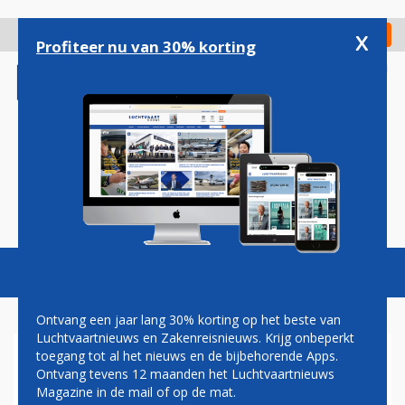
Overslaan
en
x
Digitaal Magazine
Registreer
Check in
naar
Profiteer nu van 30% korting
de
inhoud
gaan
Magazine
Podcasts
Vacatures
Toggl
naviga
Ontvang een jaar lang 30% korting op het beste van
Luchtvaartnieuws en Zakenreisnieuws. Krijg onbeperkt
toegang tot al het nieuws en de bijbehorende Apps.
AGENTEN PATROUILLEREN
Ontvang tevens 12 maanden het Luchtvaartnieuws
OP LUCHTHAVENS NEW YORK
Magazine in de mail of op de mat.