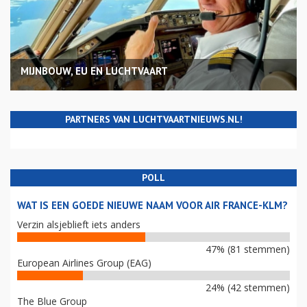
MIJNBOUW, EU EN LUCHTVAART
PARTNERS VAN LUCHTVAARTNIEUWS.NL!
POLL
WAT IS EEN GOEDE NIEUWE NAAM VOOR AIR FRANCE-KLM?
Verzin alsjeblieft iets anders
47% (81 stemmen)
European Airlines Group (EAG)
24% (42 stemmen)
The Blue Group