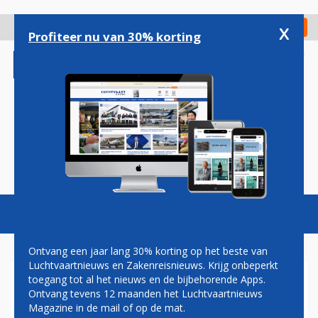
Overslaan
en
x
Digitaal Magazine
Registreer
Check in
naar
Profiteer nu van 30% korting
de
inhoud
gaan
Magazine
Podcasts
Vacatures
Toggl
naviga
Ontvang een jaar lang 30% korting op het beste van
Luchtvaartnieuws en Zakenreisnieuws. Krijg onbeperkt
toegang tot al het nieuws en de bijbehorende Apps.
AANSLAG
Ontvang tevens 12 maanden het Luchtvaartnieuws
Magazine in de mail of op de mat.