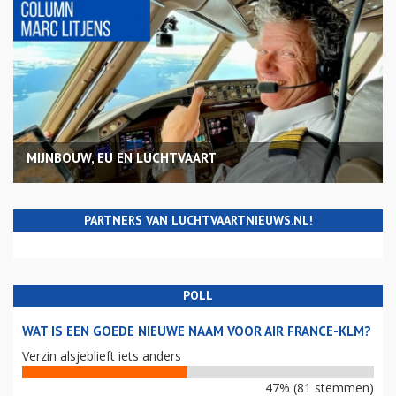
MIJNBOUW, EU EN LUCHTVAART
PARTNERS VAN LUCHTVAARTNIEUWS.NL!
POLL
WAT IS EEN GOEDE NIEUWE NAAM VOOR AIR FRANCE-KLM?
Verzin alsjeblieft iets anders
47% (81 stemmen)