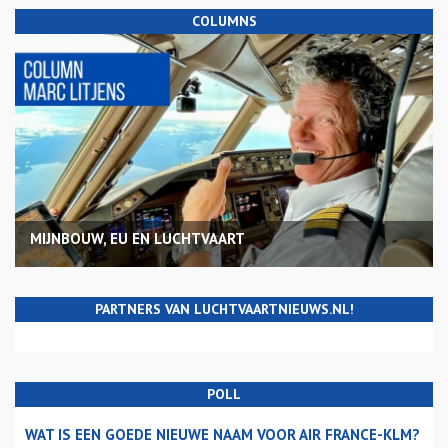
COLUMNS
MIJNBOUW, EU EN LUCHTVAART
PARTNERS VAN LUCHTVAARTNIEUWS.NL!
POLL
WAT IS EEN GOEDE NIEUWE NAAM VOOR AIR FRANCE-KLM?