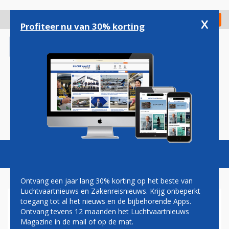
Overslaan
en
x
Digitaal Magazine
Registreer
Check in
naar
Profiteer nu van 30% korting
de
inhoud
gaan
Magazine
Podcasts
Vacatures
Toggl
naviga
Ontvang een jaar lang 30% korting op het beste van
Luchtvaartnieuws en Zakenreisnieuws. Krijg onbeperkt
toegang tot al het nieuws en de bijbehorende Apps.
'ARBONORMEN
Ontvang tevens 12 maanden het Luchtvaartnieuws
BAGAGEPERSONEEL
Magazine in de mail of op de mat.