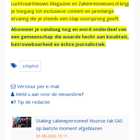
Luchtvaartnieuws Magazine en Zakenreisnieuws.nl krijg
je toegang tot exclusieve content en jarenlange
ervaring die je steeds een stap voorsprong geeft.
Abonneer je vandaag nog en word onderdeel van
een gemeenschap die waarde hecht aan kwaliteit,
betrouwbaarheid en échte journalistiek.
schiphol
Verstuur per e-mail
Meld u aan voor de nieuwsbrief
Tip de redactie
Staking cabinepersoneel Noorse tak SAS
op laatste moment afgeblazen
07-08-2026, 15:11