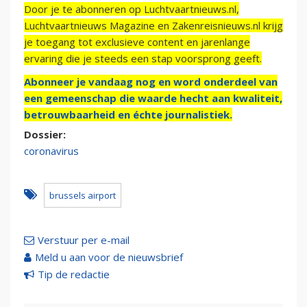
Door je te abonneren op Luchtvaartnieuws.nl,
Luchtvaartnieuws Magazine en Zakenreisnieuws.nl krijg
je toegang tot exclusieve content en jarenlange
ervaring die je steeds een stap voorsprong geeft.
Abonneer je vandaag nog en word onderdeel van
een gemeenschap die waarde hecht aan kwaliteit,
betrouwbaarheid en échte journalistiek.
Dossier:
coronavirus
brussels airport
Verstuur per e-mail
Meld u aan voor de nieuwsbrief
Tip de redactie