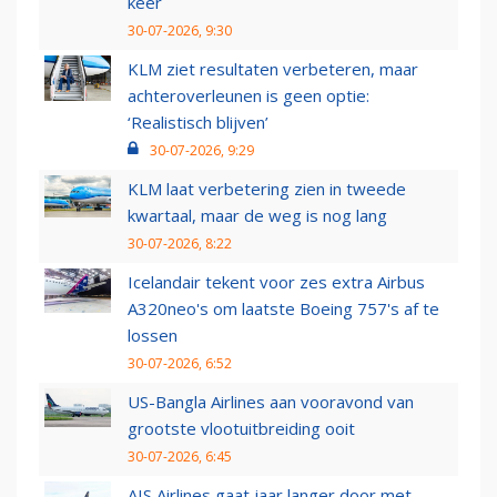
keer
30-07-2026, 9:30
KLM ziet resultaten verbeteren, maar
achteroverleunen is geen optie:
‘Realistisch blijven’
30-07-2026, 9:29
KLM laat verbetering zien in tweede
kwartaal, maar de weg is nog lang
30-07-2026, 8:22
Icelandair tekent voor zes extra Airbus
A320neo's om laatste Boeing 757's af te
lossen
30-07-2026, 6:52
US-Bangla Airlines aan vooravond van
grootste vlootuitbreiding ooit
30-07-2026, 6:45
AIS Airlines gaat jaar langer door met