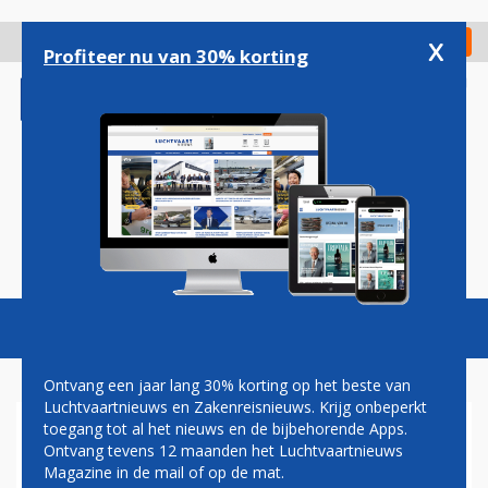
Overslaan
en
x
Digitaal Magazine
Registreer
Check in
naar
Profiteer nu van 30% korting
de
inhoud
gaan
Magazine
Podcasts
Vacatures
Toggl
naviga
Ontvang een jaar lang 30% korting op het beste van
Luchtvaartnieuws en Zakenreisnieuws. Krijg onbeperkt
toegang tot al het nieuws en de bijbehorende Apps.
CHRISTENUNIE WIL BEHOUD
Ontvang tevens 12 maanden het Luchtvaartnieuws
VALKENBURG EN TWENTHE
Magazine in de mail of op de mat.