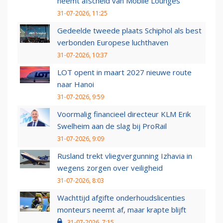
neemt afscheid van Mobile Lounges
31-07-2026, 11:25
Gedeelde tweede plaats Schiphol als best
verbonden Europese luchthaven
31-07-2026, 10:37
LOT opent in maart 2027 nieuwe route
naar Hanoi
31-07-2026, 9:59
Voormalig financieel directeur KLM Erik
Swelheim aan de slag bij ProRail
31-07-2026, 9:09
Rusland trekt vliegvergunning Izhavia in
wegens zorgen over veiligheid
31-07-2026, 8:03
Wachttijd afgifte onderhoudslicenties
monteurs neemt af, maar krapte blijft
31-07-2026, 7:15