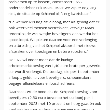
problemen op te lossen”, constateert CNV-
onderhandelaar Erik Maas. “Maar we zijn er nog lang
niet, de situatie op Schiphol blijft erg kwetsbaar.”
“De werkdruk is nog altijd hoog, met als gevolg dat er
ook weer veel mensen vertrekken”, vervolgt Maas.
“Vooral bij de vrouwelijke beveiligers zien we dat het
spaak loopt. We pleiten daarom voor een verlenging
en uitbreiding van het Schiphol-akkoord, met nieuwe
afspraken over toeslagen en betere roosters.”
De CNV wil onder meer dat de huidige
arbeidsmarkttoeslag van 1,40 euro bruto per gewerkt
uur wordt verlengd. Die toeslag, die per 1 september
afloopt, geldt nu voor beveiligers, schoonmakers,
bagage-afhandelaars en buschauffeurs.
Daarnaast wil de bond dat de ‘Schiphol-toeslag’ voor
beveiligers (2,50 euro bovenop het uurloon) per 1
september 2023 met 10 procent omhoog gaat én ook
gaat gelden voor andere groepen werknemers op