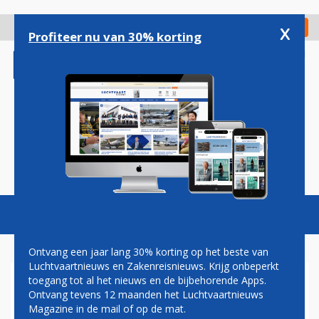
Overslaan
en
x
Digitaal Magazine
Registreer
Check in
naar
Profiteer nu van 30% korting
de
inhoud
gaan
Magazine
Podcasts
Vacatures
Toggl
naviga
Ontvang een jaar lang 30% korting op het beste van
Luchtvaartnieuws en Zakenreisnieuws. Krijg onbeperkt
toegang tot al het nieuws en de bijbehorende Apps.
CNV WIL VERLENGING EN
Ontvang tevens 12 maanden het Luchtvaartnieuws
UITBREIDING VAN SCHIPHOL-
Magazine in de mail of op de mat.