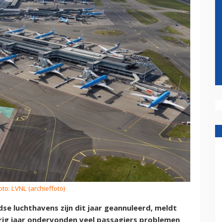
oto: LVNL (archieffoto)
se luchthavens zijn dit jaar geannuleerd, meldt
rig jaar ondervonden veel passagiers problemen