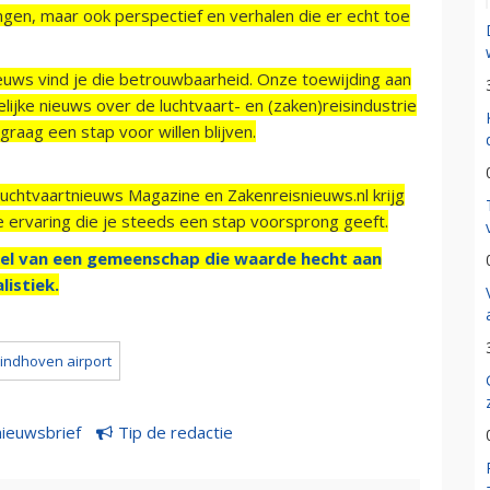
ngen, maar ook perspectief en verhalen die er echt toe
ieuws vind je die betrouwbaarheid. Onze toewijding aan
ijke nieuws over de luchtvaart- en (zaken)reisindustrie
raag een stap voor willen blijven.
Luchtvaartnieuws Magazine en Zakenreisnieuws.nl krijg
e ervaring die je steeds een stap voorsprong geeft.
el van een gemeenschap die waarde hecht aan
listiek.
indhoven airport
nieuwsbrief
Tip de redactie