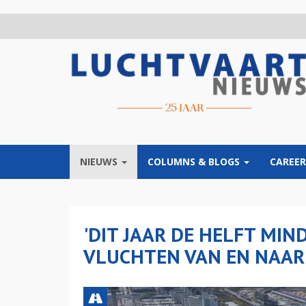
Overslaan
en
naar
de
inhoud
gaan
NIEUWS
COLUMNS & BLOGS
CAREER
'DIT JAAR DE HELFT MI
VLUCHTEN VAN EN NAAR