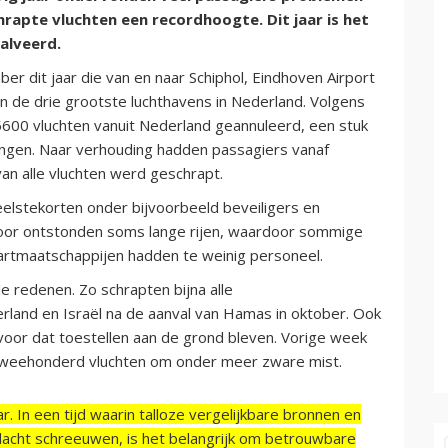
hrapte vluchten een recordhoogte. Dit jaar is het
alveerd.
er dit jaar die van en naar Schiphol, Eindhoven Airport
n de drie grootste luchthavens in Nederland. Volgens
 5600 vluchten vanuit Nederland geannuleerd, een stuk
gingen. Naar verhouding hadden passagiers vanaf
van alle vluchten werd geschrapt.
lstekorten onder bijvoorbeeld beveiligers en
door ontstonden soms lange rijen, waardoor sommige
aartmaatschappijen hadden te weinig personeel.
nde redenen. Zo schrapten bijna alle
rland en Israël na de aanval van Hamas in oktober. Ook
oor dat toestellen aan de grond bleven. Vorige week
tweehonderd vluchten om onder meer zware mist.
r. In een tijd waarin talloze vergelijkbare bronnen en
acht schreeuwen, is het belangrijk om betrouwbare