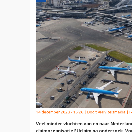
14 december 2023 - 15:26 | Door:
ANP/Reismedia
| F
Veel minder vluchten van en naar Nederland
claimorganisatie EUclaim na onderzoek. Vo