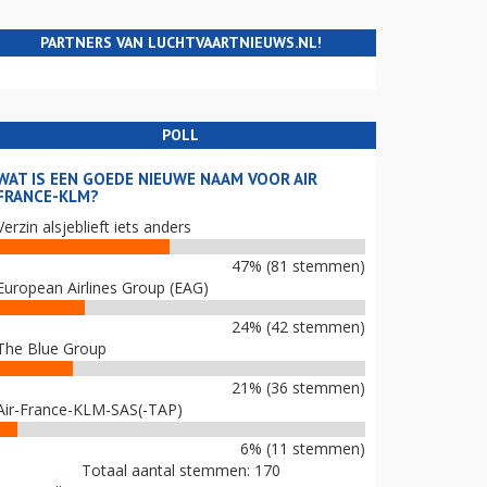
PARTNERS VAN LUCHTVAARTNIEUWS.NL!
POLL
WAT IS EEN GOEDE NIEUWE NAAM VOOR AIR
FRANCE-KLM?
Verzin alsjeblieft iets anders
47% (81 stemmen)
European Airlines Group (EAG)
24% (42 stemmen)
The Blue Group
21% (36 stemmen)
Air-France-KLM-SAS(-TAP)
6% (11 stemmen)
Totaal aantal stemmen: 170