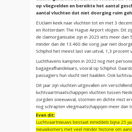
op vliegvelden en bereikte het aantal gesc
aantal vluchten dat niet doorging ruim geh
EUclaim keek naar vluchten tot en met 3 decemb
en Rotterdam The Hague Airport vlogen. Dit zij
de claimorganisatie zijn in 2023 iets meer dan
minder dan de 13.460 die vorig jaar niet door
Schiphol het meest last van uitval, 1,3 procent 
Luchthavens kampten in 2022 nog met personee
bagageafhandelaars, vooral op Schiphol. Daar
passagiers hun vlucht niet haalden. Ook luchtv
Dit jaar zijn vluchten uitgevallen om verschille
luchtvaartmaatschappijen vluchten tussen Nede
zorgden sneeuwval, stormen en dichte mist erv
nog schrapten vliegmaatschappijen meer dan 
Even dit:
Luchtvaartnieuws bestaat inmiddels bijna 25 jaa
nieuwkomers met veel minder historie om aand