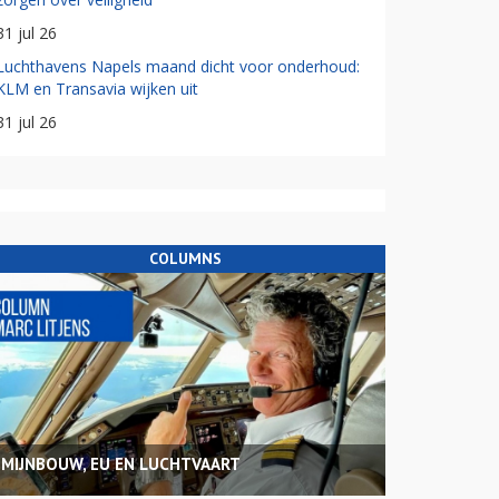
31 jul 26
Luchthavens Napels maand dicht voor onderhoud:
KLM en Transavia wijken uit
31 jul 26
COLUMNS
MIJNBOUW, EU EN LUCHTVAART