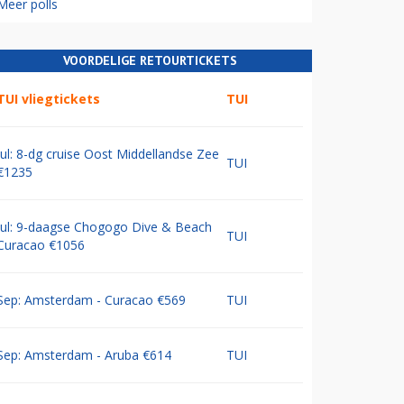
Meer polls
VOORDELIGE RETOURTICKETS
TUI vliegtickets
TUI
Jul: 8-dg cruise Oost Middellandse Zee
TUI
€1235
Jul: 9-daagse Chogogo Dive & Beach
TUI
Curacao €1056
Sep: Amsterdam - Curacao €569
TUI
Sep: Amsterdam - Aruba €614
TUI