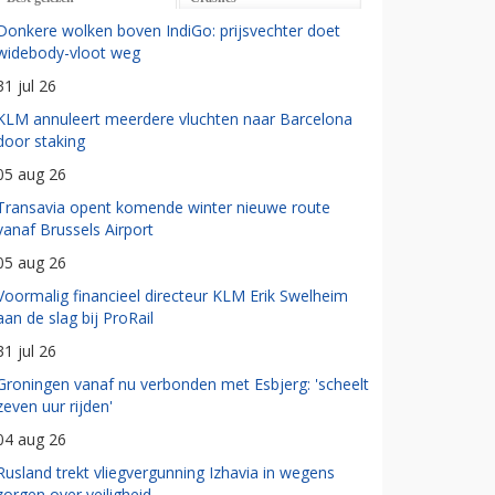
Donkere wolken boven IndiGo: prijsvechter doet
widebody-vloot weg
31 jul 26
KLM annuleert meerdere vluchten naar Barcelona
door staking
05 aug 26
Transavia opent komende winter nieuwe route
vanaf Brussels Airport
05 aug 26
Voormalig financieel directeur KLM Erik Swelheim
aan de slag bij ProRail
31 jul 26
Groningen vanaf nu verbonden met Esbjerg: 'scheelt
zeven uur rijden'
04 aug 26
Rusland trekt vliegvergunning Izhavia in wegens
zorgen over veiligheid