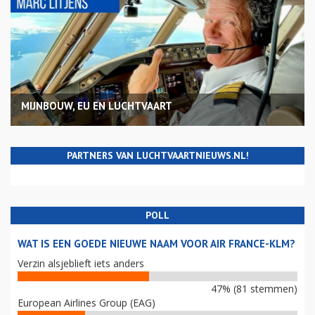
MIJNBOUW, EU EN LUCHTVAART
PARTNERS VAN LUCHTVAARTNIEUWS.NL!
POLL
WAT IS EEN GOEDE NIEUWE NAAM VOOR AIR FRANCE-KLM?
Verzin alsjeblieft iets anders
47% (81 stemmen)
European Airlines Group (EAG)