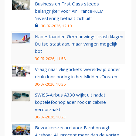
Business en First Class steeds
belangrijker voor Air France-KLM:
‘investering betaalt zich uit’
30-07-2026, 12:10
Nabestaanden Germanwings-crash klagen
Duitse staat aan, maar vangen mogelijk
bot
30-07-2026, 11:58
Vraag naar vliegtickets wereldwijd onder
druk door oorlog in het Midden-Oosten
30-07-2026, 10:36
SWISS-Airbus A330 wijkt uit nadat
koptelefoonoplader rook in cabine
veroorzaakt
30-07-2026, 10:23
Bezoekersrecord voor Farnborough
Airshow: 41 procent meer dan de vorige