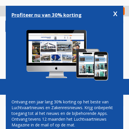
Overslaan
en
x
Digitaal Magazine
Registreer
Check in
naar
Profiteer nu van 30% korting
de
inhoud
gaan
Magazine
Podcasts
Vacatures
Toggl
naviga
Ontvang een jaar lang 30% korting op het beste van
Luchtvaartnieuws en Zakenreisnieuws. Krijg onbeperkt
toegang tot al het nieuws en de bijbehorende Apps.
EINDHOVEN AIRPORT START
Ontvang tevens 12 maanden het Luchtvaartnieuws
SAMENWERKING MET TU
Magazine in de mail of op de mat.