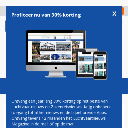
Overslaan
en
x
Digitaal Magazine
Registreer
Check in
naar
Profiteer nu van 30% korting
de
inhoud
gaan
Magazine
Podcasts
Vacatures
Toggl
naviga
Ontvang een jaar lang 30% korting op het beste van
Luchtvaartnieuws en Zakenreisnieuws. Krijg onbeperkt
toegang tot al het nieuws en de bijbehorende Apps.
EINDHOVEN AIRPORT START
Ontvang tevens 12 maanden het Luchtvaartnieuws
SAMENWERKING MET TU
Magazine in de mail of op de mat.