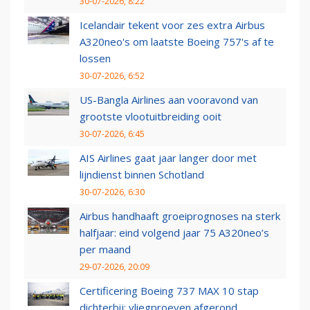
30-07-2026, 8:22
Icelandair tekent voor zes extra Airbus
A320neo's om laatste Boeing 757's af te
lossen
30-07-2026, 6:52
US-Bangla Airlines aan vooravond van
grootste vlootuitbreiding ooit
30-07-2026, 6:45
AIS Airlines gaat jaar langer door met
lijndienst binnen Schotland
30-07-2026, 6:30
Airbus handhaaft groeiprognoses na sterk
halfjaar: eind volgend jaar 75 A320neo’s
per maand
29-07-2026, 20:09
Certificering Boeing 737 MAX 10 stap
dichterbij: vliegproeven afgerond