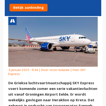
AIRPORT EELDE NAAR KRETA
Bekijk aanbieding
3 januari 2025 - 9:34 | Door:
onze redactie
| Foto: SKY
Express
De Griekse luchtvaartmaatschappij SKY Express
voert komende zomer een serie vakantievluchten
uit vanaf Groningen Airport Eelde. Er wordt
wekelijks gevlogen naar Heraklion op Kreta. Dat
gebeurt in opdracht van touroperator Sunweb.