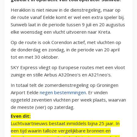
Heraklion is niet nieuw in de dienstregeling, maar op
de route vanaf Eelde komt er wel een extra speler bij.
Sunweb laat in de periode tussen 9 juli en 20 augustus
elke woensdag een vlucht uitvoeren naar Kreta.
Op de route is ook Corendon actief, met vluchten op
de donderdag en zondag, in de periode van 20 april
tot en met 30 oktober.
SKY Express vliegt op Europese routes met een vloot
zuinige en stille Airbus A320neo's en A321neo's.
In totaal telt de zomerdienstregeling op Groningen
Airport Eelde
negen bestemmingen
. Er vinden
opgeteld zeventien vluchten per week plaats, waarvan
de meeste (vier) op zaterdag.
Even dit:
Luchtvaartnieuws bestaat inmiddels bijna 25 jaar. In
een tijd waarin talloze vergelijkbare bronnen en