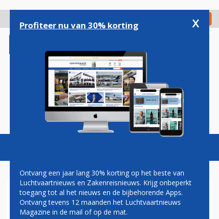
Overslaan
en
x
Digitaal Magazine
Registreer
Check in
naar
Profiteer nu van 30% korting
de
inhoud
gaan
Magazine
Podcasts
Vacatures
Toggl
naviga
Ontvang een jaar lang 30% korting op het beste van
Luchtvaartnieuws en Zakenreisnieuws. Krijg onbeperkt
toegang tot al het nieuws en de bijbehorende Apps.
SKY EXPRESS KOMENDE
Ontvang tevens 12 maanden het Luchtvaartnieuws
ZOMER VAN GRONINGEN
Magazine in de mail of op de mat.