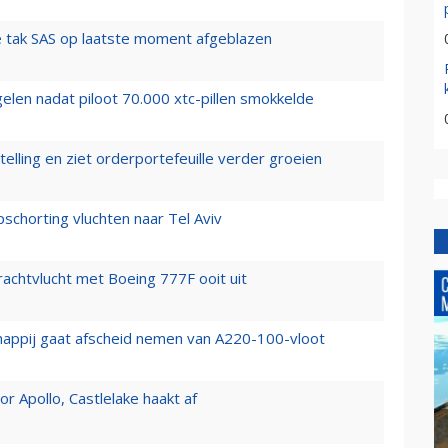
 tak SAS op laatste moment afgeblazen
elen nadat piloot 70.000 xtc-pillen smokkelde
elling en ziet orderportefeuille verder groeien
chorting vluchten naar Tel Aviv
vrachtvlucht met Boeing 777F ooit uit
happij gaat afscheid nemen van A220-100-vloot
 Apollo, Castlelake haakt af