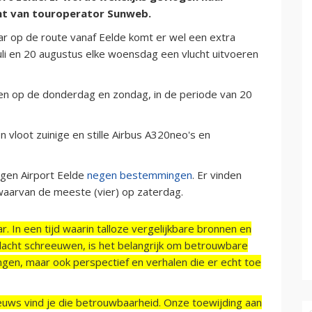
cht van touroperator Sunweb.
aar op de route vanaf Eelde komt er wel een extra
juli en 20 augustus elke woensdag een vlucht uitvoeren
ten op de donderdag en zondag, in de periode van 20
vloot zuinige en stille Airbus A320neo's en
ngen Airport Eelde
negen bestemmingen
. Er vinden
waarvan de meeste (vier) op zaterdag.
r. In een tijd waarin talloze vergelijkbare bronnen en
acht schreeuwen, is het belangrijk om betrouwbare
ngen, maar ook perspectief en verhalen die er echt toe
ieuws vind je die betrouwbaarheid. Onze toewijding aan