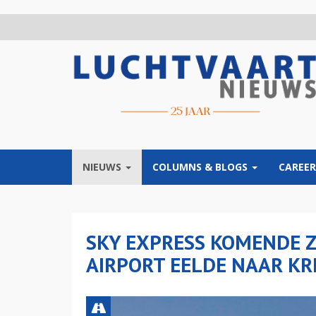
Overslaan
en
naar
de
inhoud
gaan
NIEUWS
COLUMNS & BLOGS
CAREER
SKY EXPRESS KOMENDE 
AIRPORT EELDE NAAR KR