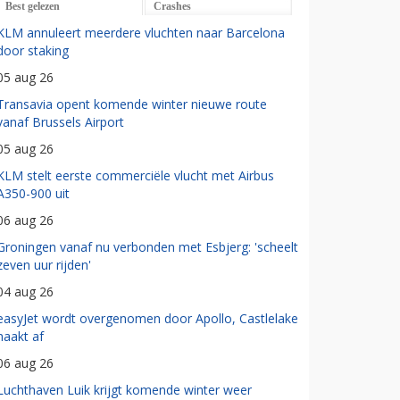
Best gelezen
Crashes
KLM annuleert meerdere vluchten naar Barcelona
door staking
05 aug 26
Transavia opent komende winter nieuwe route
vanaf Brussels Airport
05 aug 26
KLM stelt eerste commerciële vlucht met Airbus
A350-900 uit
06 aug 26
Groningen vanaf nu verbonden met Esbjerg: 'scheelt
zeven uur rijden'
04 aug 26
easyJet wordt overgenomen door Apollo, Castlelake
haakt af
06 aug 26
Luchthaven Luik krijgt komende winter weer