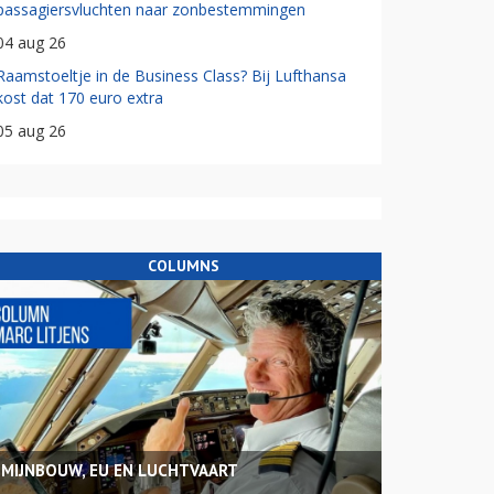
passagiersvluchten naar zonbestemmingen
04 aug 26
Raamstoeltje in de Business Class? Bij Lufthansa
kost dat 170 euro extra
05 aug 26
COLUMNS
MIJNBOUW, EU EN LUCHTVAART