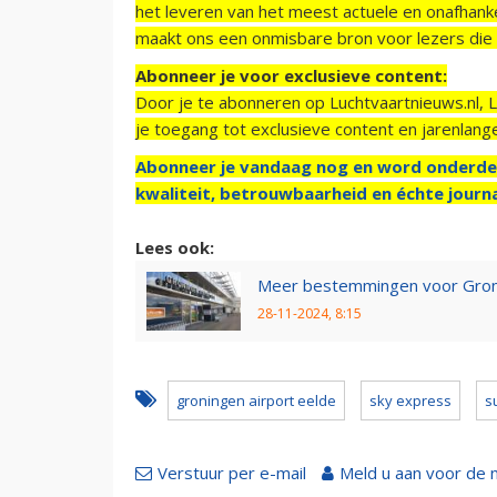
het leveren van het meest actuele en onafhankel
maakt ons een onmisbare bron voor lezers die g
Abonneer je voor exclusieve content:
Door je te abonneren op Luchtvaartnieuws.nl, 
je toegang tot exclusieve content en jarenlang
Abonneer je vandaag nog en word onderde
kwaliteit, betrouwbaarheid en échte journa
Lees ook:
Meer bestemmingen voor Groni
28-11-2024, 8:15
groningen airport eelde
sky express
s
Verstuur per e-mail
Meld u aan voor de 