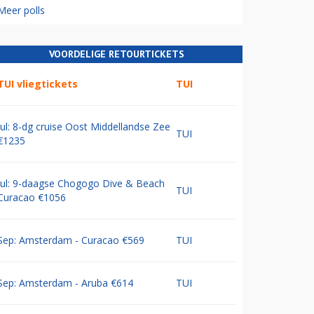
Meer polls
VOORDELIGE RETOURTICKETS
TUI vliegtickets
TUI
Jul: 8-dg cruise Oost Middellandse Zee
TUI
€1235
Jul: 9-daagse Chogogo Dive & Beach
TUI
Curacao €1056
Sep: Amsterdam - Curacao €569
TUI
Sep: Amsterdam - Aruba €614
TUI