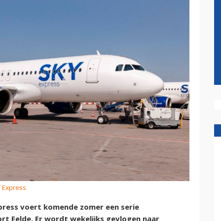
Y Express
press voert komende zomer een serie
rt Eelde. Er wordt wekelijks gevlogen naar