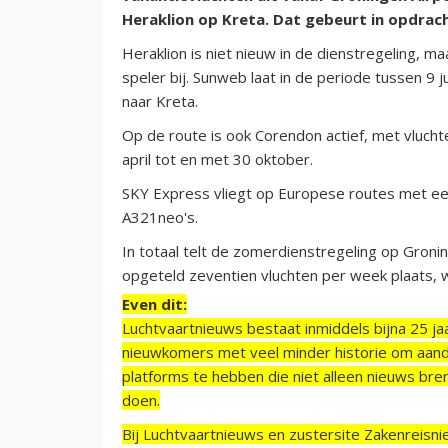
Heraklion op Kreta. Dat gebeurt in opdra
Heraklion is niet nieuw in de dienstregeling, m
speler bij. Sunweb laat in de periode tussen 9 
naar Kreta.
Op de route is ook Corendon actief, met vluch
april tot en met 30 oktober.
SKY Express vliegt op Europese routes met een 
A321neo's.
In totaal telt de zomerdienstregeling op Groni
opgeteld zeventien vluchten per week plaats, 
Even dit:
Luchtvaartnieuws bestaat inmiddels bijna 25 jaa
nieuwkomers met veel minder historie om aand
platforms te hebben die niet alleen nieuws bre
doen.
Bij Luchtvaartnieuws en zustersite Zakenreisn