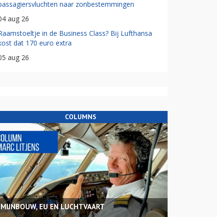
passagiersvluchten naar zonbestemmingen
04 aug 26
Raamstoeltje in de Business Class? Bij Lufthansa
kost dat 170 euro extra
05 aug 26
COLUMNS
MIJNBOUW, EU EN LUCHTVAART