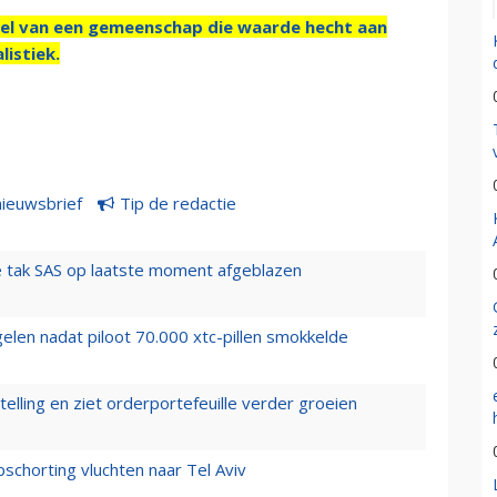
el van een gemeenschap die waarde hecht aan
listiek.
nieuwsbrief
Tip de redactie
 tak SAS op laatste moment afgeblazen
elen nadat piloot 70.000 xtc-pillen smokkelde
elling en ziet orderportefeuille verder groeien
chorting vluchten naar Tel Aviv