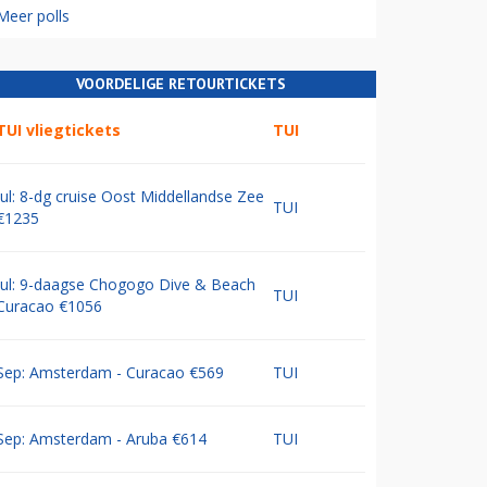
Meer polls
VOORDELIGE RETOURTICKETS
TUI vliegtickets
TUI
Jul: 8-dg cruise Oost Middellandse Zee
TUI
€1235
Jul: 9-daagse Chogogo Dive & Beach
TUI
Curacao €1056
Sep: Amsterdam - Curacao €569
TUI
Sep: Amsterdam - Aruba €614
TUI