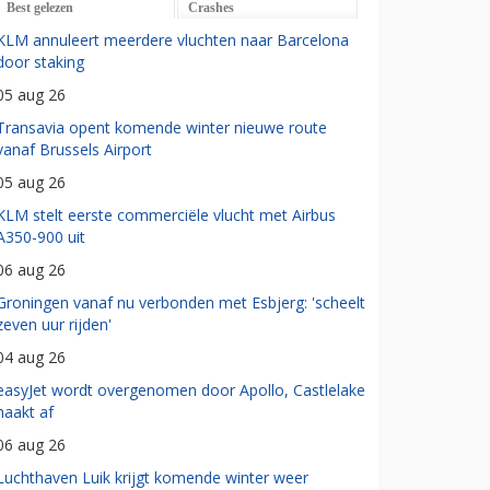
Best gelezen
Crashes
KLM annuleert meerdere vluchten naar Barcelona
door staking
05 aug 26
Transavia opent komende winter nieuwe route
vanaf Brussels Airport
05 aug 26
KLM stelt eerste commerciële vlucht met Airbus
A350-900 uit
06 aug 26
Groningen vanaf nu verbonden met Esbjerg: 'scheelt
zeven uur rijden'
04 aug 26
easyJet wordt overgenomen door Apollo, Castlelake
haakt af
06 aug 26
Luchthaven Luik krijgt komende winter weer