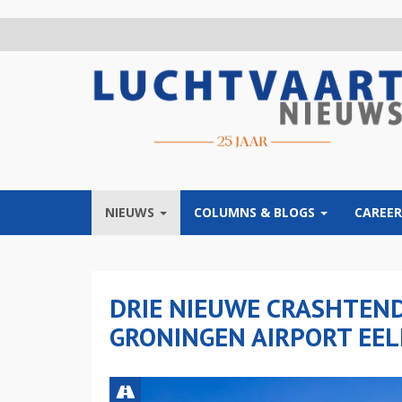
Overslaan
en
naar
de
inhoud
gaan
NIEUWS
COLUMNS & BLOGS
CAREER
DRIE NIEUWE CRASHTEN
GRONINGEN AIRPORT EEL