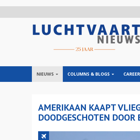
Overslaan
en
naar
de
inhoud
gaan
NIEUWS
COLUMNS & BLOGS
CAREER
AMERIKAAN KAAPT VLIEG
DOODGESCHOTEN DOOR 