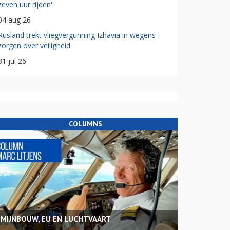
zeven uur rijden'
04 aug 26
Rusland trekt vliegvergunning Izhavia in wegens
zorgen over veiligheid
31 jul 26
COLUMNS
MIJNBOUW, EU EN LUCHTVAART