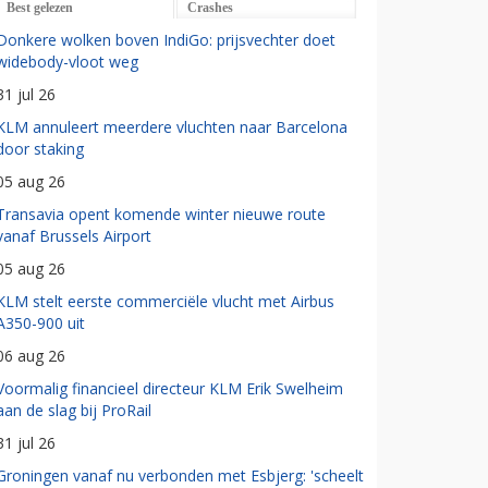
Best gelezen
Crashes
Donkere wolken boven IndiGo: prijsvechter doet
widebody-vloot weg
31 jul 26
KLM annuleert meerdere vluchten naar Barcelona
door staking
05 aug 26
Transavia opent komende winter nieuwe route
vanaf Brussels Airport
05 aug 26
KLM stelt eerste commerciële vlucht met Airbus
A350-900 uit
06 aug 26
Voormalig financieel directeur KLM Erik Swelheim
aan de slag bij ProRail
31 jul 26
Groningen vanaf nu verbonden met Esbjerg: 'scheelt