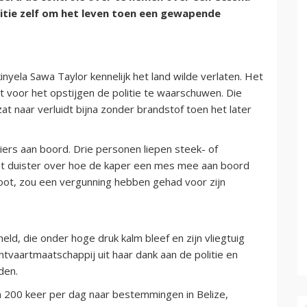
litie zelf om het leven toen een gewapende
nyela Sawa Taylor kennelijk het land wilde verlaten. Het
t voor het opstijgen de politie te waarschuwen. Die
at naar verluidt bijna zonder brandstof toen het later
ers aan boord. Drie personen liepen steek- of
het duister over hoe de kaper een mes mee aan boord
ot, zou een vergunning hebben gehad voor zijn
eld, die onder hoge druk kalm bleef en zijn vliegtuig
chtvaartmaatschappij uit haar dank aan de politie en
den.
im 200 keer per dag naar bestemmingen in Belize,