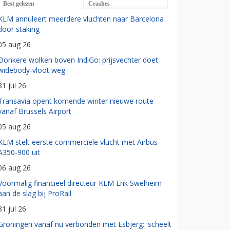
Best gelezen
Crashes
KLM annuleert meerdere vluchten naar Barcelona
door staking
05 aug 26
Donkere wolken boven IndiGo: prijsvechter doet
widebody-vloot weg
31 jul 26
Transavia opent komende winter nieuwe route
vanaf Brussels Airport
05 aug 26
KLM stelt eerste commerciële vlucht met Airbus
A350-900 uit
06 aug 26
Voormalig financieel directeur KLM Erik Swelheim
aan de slag bij ProRail
31 jul 26
Groningen vanaf nu verbonden met Esbjerg: 'scheelt