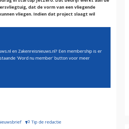
drag in startup JetZero. Dat bedrijf werkt aan de
ersvliegtuig, dat de vorm van een vliegende
kunnen vliegen. Indien dat project slaagt wil
ws.nl en Zakenreisnieuws.nl? Een membership is er
erstaande 'Word nu member' button voor meer
nieuwsbrief
Tip de redactie