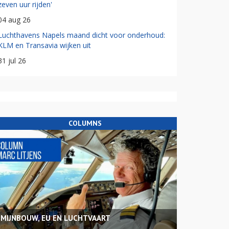
zeven uur rijden'
04 aug 26
Luchthavens Napels maand dicht voor onderhoud:
KLM en Transavia wijken uit
31 jul 26
COLUMNS
MIJNBOUW, EU EN LUCHTVAART