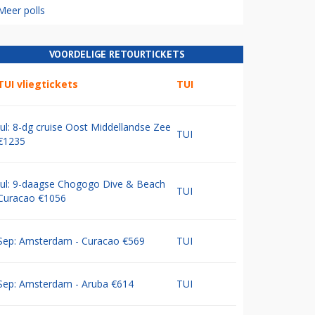
Meer polls
VOORDELIGE RETOURTICKETS
TUI vliegtickets
TUI
Jul: 8-dg cruise Oost Middellandse Zee
TUI
€1235
Jul: 9-daagse Chogogo Dive & Beach
TUI
Curacao €1056
Sep: Amsterdam - Curacao €569
TUI
Sep: Amsterdam - Aruba €614
TUI