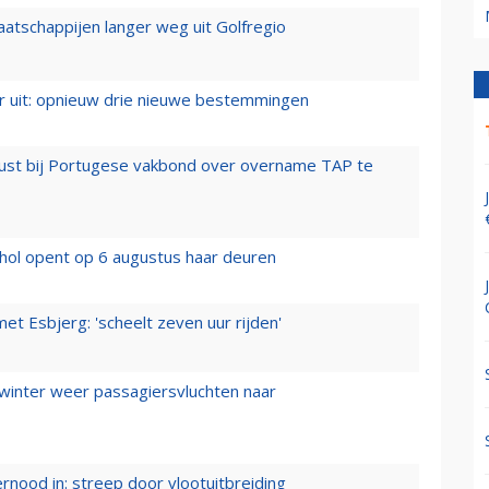
aatschappijen langer weg uit Golfregio
er uit: opnieuw drie nieuwe bestemmingen
rust bij Portugese vakbond over overname TAP te
hol opent op 6 augustus haar deuren
t Esbjerg: 'scheelt zeven uur rijden'
 winter weer passagiersvluchten naar
ernood in: streep door vlootuitbreiding