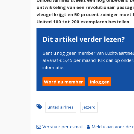
United Airlines steekt een nog onbekend be
ontwikkeling van een revolutionair passagi
vleugel krijgt en 50 procent zuiniger moet 
United 100 tot 200 exemplaren bestellen.
Dit artikel verder lezen?
Bent u nog geen member van Luchtvaartnieu
al vanaf € 5,45 per maand. Klik dan op ond
informatie.
Word nu member
Inloggen
united airlines
jetzero
Verstuur per e-mail
Meld u aan voor de 