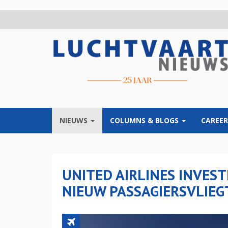
Overslaan
en
naar
de
inhoud
gaan
NIEUWS
COLUMNS & BLOGS
CAREER
UNITED AIRLINES INVES
NIEUW PASSAGIERSVLIEG