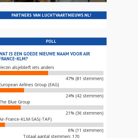
PARTNERS VAN LUCHTVAARTNIEUWS.NL!
POLL
WAT IS EEN GOEDE NIEUWE NAAM VOOR AIR
FRANCE-KLM?
Verzin alsjeblieft iets anders
47% (81 stemmen)
European Airlines Group (EAG)
24% (42 stemmen)
The Blue Group
21% (36 stemmen)
Air-France-KLM-SAS(-TAP)
6% (11 stemmen)
Totaal aantal stemmen: 170