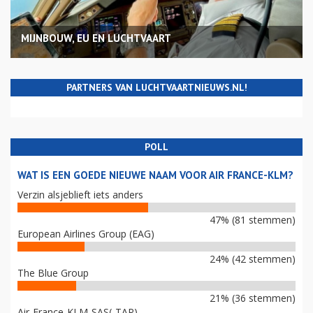
MIJNBOUW, EU EN LUCHTVAART
PARTNERS VAN LUCHTVAARTNIEUWS.NL!
POLL
WAT IS EEN GOEDE NIEUWE NAAM VOOR AIR FRANCE-KLM?
Verzin alsjeblieft iets anders
47% (81 stemmen)
European Airlines Group (EAG)
24% (42 stemmen)
The Blue Group
21% (36 stemmen)
Air-France-KLM-SAS(-TAP)