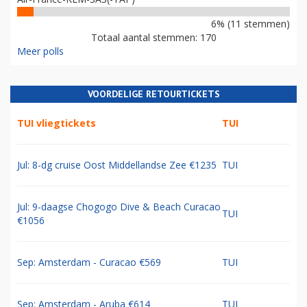
6% (11 stemmen)
Totaal aantal stemmen: 170
Meer polls
VOORDELIGE RETOURTICKETS
TUI vliegtickets
TUI
Jul: 8-dg cruise Oost Middellandse Zee €1235
TUI
Jul: 9-daagse Chogogo Dive & Beach Curacao
TUI
€1056
Sep: Amsterdam - Curacao €569
TUI
Sep: Amsterdam - Aruba €614
TUI