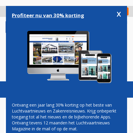
Overslaan
en
x
Digitaal Magazine
Registreer
Check in
naar
Profiteer nu van 30% korting
de
inhoud
gaan
Magazine
Podcasts
Vacatures
Toggl
naviga
Ontvang een jaar lang 30% korting op het beste van
Luchtvaartnieuws en Zakenreisnieuws. Krijg onbeperkt
toegang tot al het nieuws en de bijbehorende Apps.
GEWONDEN BIJ BOTSING
Ontvang tevens 12 maanden het Luchtvaartnieuws
TUSSEN LUCHTHAVENBUS
Magazine in de mail of op de mat.