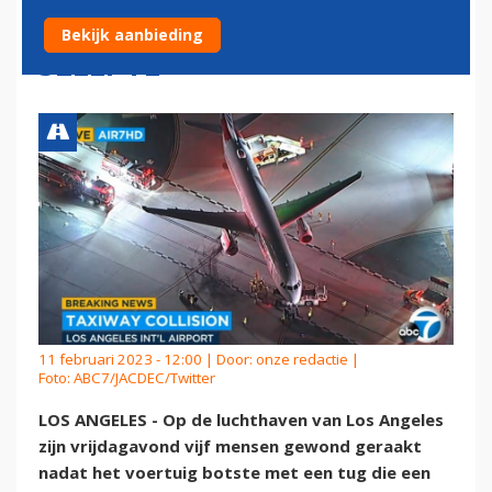
EN TUG DIE AIRBUS A321
Bekijk aanbieding
SLEEPTE
11 februari 2023 - 12:00 | Door:
onze redactie
|
Foto: ABC7/JACDEC/Twitter
LOS ANGELES - Op de luchthaven van Los Angeles
zijn vrijdagavond vijf mensen gewond geraakt
nadat het voertuig botste met een tug die een