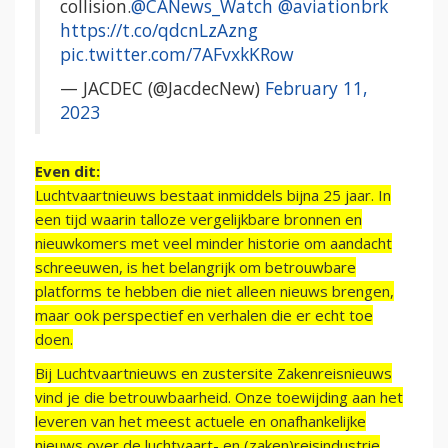
collision.
@CANews_Watch
@aviationbrk
https://t.co/qdcnLzAzng
pic.twitter.com/7AFvxkKRow
— JACDEC (@JacdecNew)
February 11,
2023
Even dit:
Luchtvaartnieuws bestaat inmiddels bijna 25 jaar. In
een tijd waarin talloze vergelijkbare bronnen en
nieuwkomers met veel minder historie om aandacht
schreeuwen, is het belangrijk om betrouwbare
platforms te hebben die niet alleen nieuws brengen,
maar ook perspectief en verhalen die er echt toe
doen.
Bij Luchtvaartnieuws en zustersite Zakenreisnieuws
vind je die betrouwbaarheid. Onze toewijding aan het
leveren van het meest actuele en onafhankelijke
nieuws over de luchtvaart- en (zaken)reisindustrie