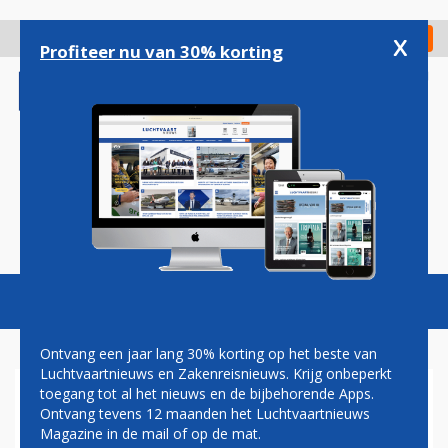
Overslaan
en
x
Digitaal Magazine
Registreer
Check in
naar
Profiteer nu van 30% korting
de
inhoud
gaan
Magazine
Podcasts
Vacatures
Toggl
naviga
Ontvang een jaar lang 30% korting op het beste van
Luchtvaartnieuws en Zakenreisnieuws. Krijg onbeperkt
toegang tot al het nieuws en de bijbehorende Apps.
BOTSING
Ontvang tevens 12 maanden het Luchtvaartnieuws
Magazine in de mail of op de mat.