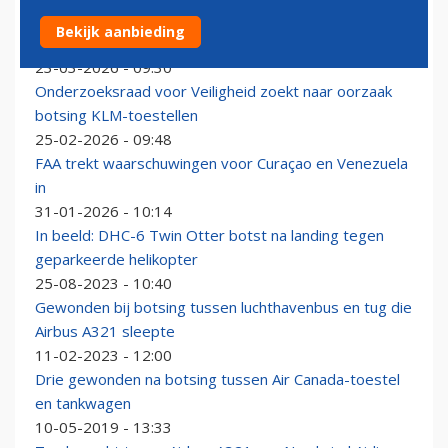
Piloten overleden bij botsing toestel Air Canada met
Bekijk aanbieding
brandweerwagen op LaGuardia
23-03-2026 - 09:30
Onderzoeksraad voor Veiligheid zoekt naar oorzaak
botsing KLM-toestellen
25-02-2026 - 09:48
FAA trekt waarschuwingen voor Curaçao en Venezuela
in
31-01-2026 - 10:14
In beeld: DHC-6 Twin Otter botst na landing tegen
geparkeerde helikopter
25-08-2023 - 10:40
Gewonden bij botsing tussen luchthavenbus en tug die
Airbus A321 sleepte
11-02-2023 - 12:00
Drie gewonden na botsing tussen Air Canada-toestel
en tankwagen
10-05-2019 - 13:33